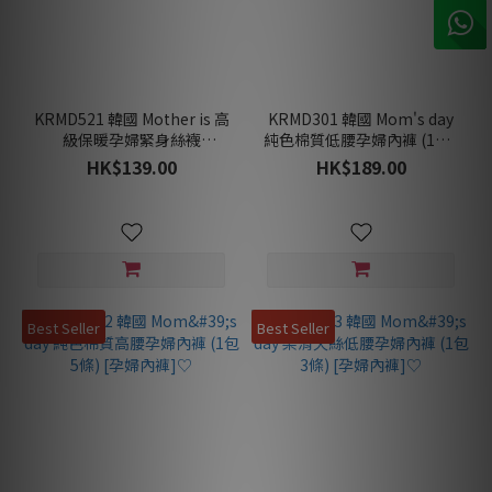
KRMD521 韓國 Mother is 高
KRMD301 韓國 Mom's day
級保暖孕婦緊身絲襪
純色棉質低腰孕婦內褲 (1包5
(250denier) [孕婦絲襪/內
條) [孕婦內褲]♡
HK$139.00
HK$189.00
著]
Best Seller
Best Seller