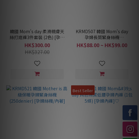
韓國 Mom's day 柔滑親膚天
KRMD507 韓國 Mom's day
絲打底褲3件套裝 (2色) [孕婦
孕婦長筒緊身絲襪
打底褲/內著]
(30/80/150denier)♡ [孕婦
HK$300.00
HK$88.00 ~ HK$99.00
絲襪/內著]
HK$327.00
Best Seller