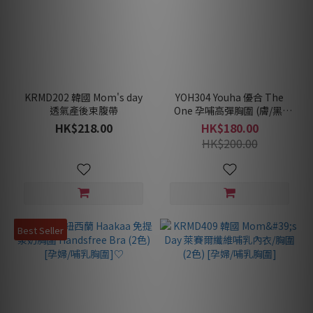
KRMD202 韓國 Mom's day
YOH304 Youha 優合 The
透氣產後束腹帶
One 孕哺高彈胸圍 (膚/黑)
[孕婦/哺乳胸圍]♡
HK$218.00
HK$180.00
HK$200.00
Best Seller