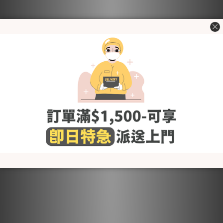
KRMD314 韓國 Mom's day
KRMD315 韓國 Mom's day
柔滑天絲高腰孕婦內褲 (1包3
透氣絲滑竹纖維孕婦四角內
條) [孕婦內褲]♡
褲 (1包3條) [孕婦內褲]♡
HK$155.00
HK$199.00
Best Seller