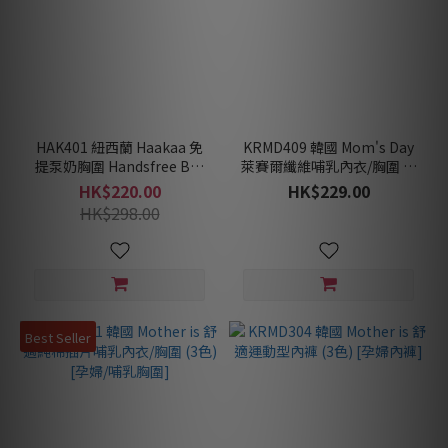
HAK401 紐西蘭 Haakaa 免
KRMD409 韓國 Mom's Day
提泵奶胸圍 Handsfree Bra
萊賽爾纖維哺乳內衣/胸圍 (2
(2色) [孕婦/哺乳胸圍]♡
色) [孕婦/哺乳胸圍]
HK$220.00
HK$229.00
HK$298.00
Best Seller