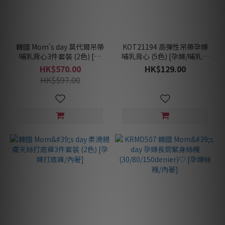
韓國 Mom's day 莫代爾吊帶
KOT21194 高彈性吊帶孕婦
哺乳背心3件套裝 (2色) [孕
哺乳背心 (5色) [孕婦/哺乳內
婦/哺乳內衣]
衣]
HK$570.00
HK$129.00
HK$597.00