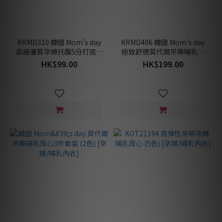
KRMD310 韓國 Mom's day
KRMD406 韓國 Mom's day
高級優質孕婦托腹5分打底褲
極致舒適莫代爾吊帶哺乳背
(3色) [孕婦打底褲/內著]
心 (2色) [孕婦/哺乳內衣]♡
HK$99.00
HK$199.00