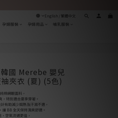
孕婦服裝
孕婦用品
哺乳服裝
立即購買
 韓國 Merebe 嬰兒
夾衣 (夏) (5色)
尼龍純棉網眼面料，
爽，特別適合夏季穿著。
sh 設計有助減少焗熱及汗濕不適，
讓 BB 全天保持清爽舒適。
 倍，空氣流通更佳，