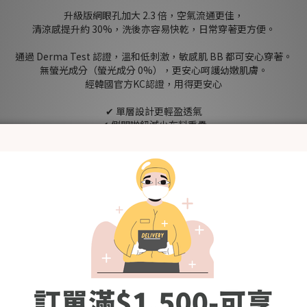
升級版網眼孔加大 2.3 倍，空氣流通更佳，
清涼感提升約 30%，洗後亦容易快乾，日常穿著更方便。
通過 Derma Test 認證，溫和低刺激，敏感肌 BB 都可安心穿著。
無螢光成分（螢光成分 0%），更安心呵護幼嫩肌膚。
經韓國官方KC認證，用得更安心
✔ 單層設計更輕盈透氣
✔ 側開啪鈕減少布料重疊
✔ YKK 正品啪鈕 穿脫更方便
✔ 前開式設計 新手爸媽更易換衫
✔ 襠部啪鈕方便更換尿片
✔ 升級 2 段式啪鈕 可按 BB 身型調節長度
✔ 舒適尿片線位 不易夾肉更自在
✔ 室內外都適合穿著
特別適合：
✔ 容易出汗 BB
✔ 擔心熱疹、汗疹
✔ 夏季及炎熱天氣穿著
[Fabric] 97% Cotton / 3% Nylon