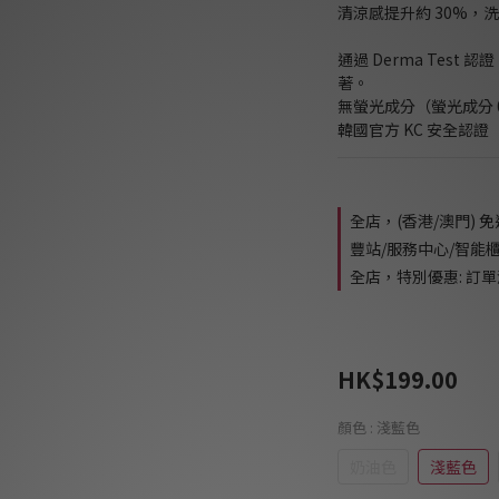
清涼感提升約 30%，
通過 Derma Test
著。
無螢光成分（螢光成分
韓國官方 KC 安全認證
全店，(香港/澳門) 
豐站/服務中心/智能
全店，特別優惠: 訂單滿
HK$199.00
顏色
: 淺藍色
奶油色
淺藍色