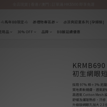
全店現貨 | 香港 / 澳門 : 訂單滿 HK$500 即享免運
🐴馬年BB限定🐴
🎁禮物專區🎁
🧊涼爽迎夏系列 [孕婦裝]
兒用品
30% OFF
品牌
BB展延續優惠
KRMB690
初生網眼短䄂
採用 97% 棉＋3% 
質地柔軟親膚、透氣舒
高透氣 Cotton Me
舒緩及護理熱疹、汗疹，
升級版網眼孔加大 2.3