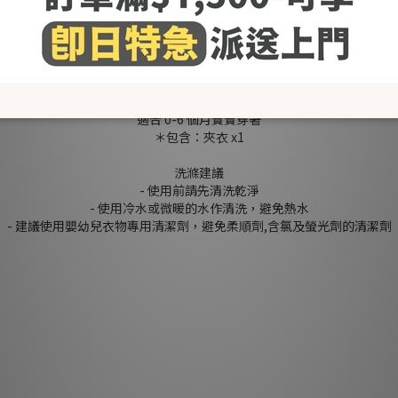
r] 奶油 Cream /
淺藍色
L
ight Blue
/ 粉色 Pink / 深藍色
Dark Blue
/ 紫色 
[Size (in cm)]
請參考「了解更多」內的「尺碼圖」
適合 0-6 個月寶寶穿著
＊包含：夾衣 x1
洗滌建議
- 使用前請先清洗乾淨
- 使用冷水或微暖的水作清洗，避免熱水
- 建議使用嬰幼兒衣物專用清潔劑，避免柔順劑,含氯及螢光劑的清潔劑