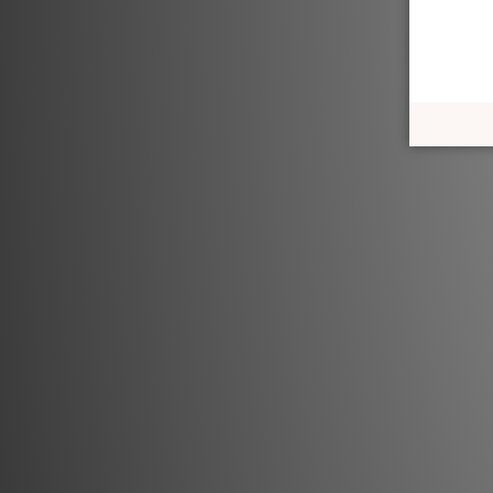
[Colo