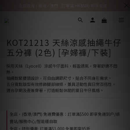
全店現貨 | 香港 / 澳門 : 訂單滿 HK$500 即享免運
KOT21213 天絲涼感抽繩牛仔
五分褲 (2色) [孕婦褲/下裝]
採用天絲（Lyocell）涼感牛仔面料，輕盈透氣，穿著舒適不悶
熱。
抽繩鬆緊腰頭設計，可自由調節尺寸，貼合不同身形需求。
五分寬鬆版型有效修飾腿部線條，兼具活動性與日常百搭性。
適合孕期及產後穿著，打造輕鬆休閒的夏日牛仔風格。
全店，(香港/澳門) 免運費優惠：訂單滿$500 即享免運到户/順
豐站/服務中心/智能櫃自取
全店，特別優惠: 訂單滿$1,000 全單即享95折