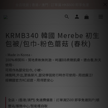
全店現貨 | 香港 / 澳門 : 訂單滿 HK$500 即享免運
KRMB340 韓國 Merebe 初生
包被/包巾-粉色蘑菇 (春秋)
- Made in Korea -
100%棉質料，質地柔軟無刺激，呵護BB柔嫩肌膚。適合春,秋天
使用~
可用作為嬰兒包巾, 小被~
掃風時,外出,更換尿片,嬰兒學習爬行時亦可使用~ 用途廣泛! 
經韓國官方KC認證，用得更安心
全店，(香港/澳門) 免運費優惠：訂單滿$500 即享免運到户/順
豐站/服務中心/智能櫃自取