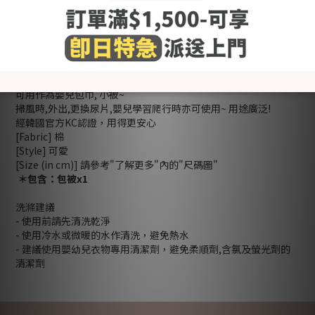
商品描述
顧客評價
式
- Made in Korea -
100%棉質料，質地柔軟無刺激，呵護BB柔嫩肌膚。適合春,秋天
使用~
可用作為嬰兒包巾, 小被~
掃風時,外出,更換尿片,嬰兒學習爬行時亦可使用~ 用途廣泛!
經韓國官方KC認證，用得更安心
[Fabric] 棉
[Style] 可愛
[Size (in cm)] 請參考"了解更多"內的"尺碼圖"
＊包含：包被x1
洗滌建議
- 使用前請先清洗乾淨
- 使用冷水或微暖的水作清洗，避免熱水
- 建議使用嬰幼兒衣物專用清潔劑，避免柔順劑,含氯及螢光劑的
清潔劑