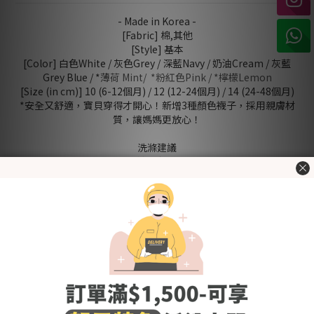
- Made in Korea -
[Fabric] 棉,其他
[Style] 基本
[Color] 白色White / 灰色Grey / 深藍Navy / 奶油Cream / 灰藍
Grey Blue / *
薄荷 Mint/ *
粉紅色
Pink / *
檸檬
Lemon
[Size (in cm)] 10 (6-12個月) / 12 (12-24個月) / 14 (24-48個月)
*安全又舒適，寶貝穿得才開心！新增3種顏色襪子，採用親膚材
質，讓媽媽更放心！
洗滌建議
- 使用前請先清洗乾淨
- 使用冷水或微暖的水作清洗，避免熱水
- 建議使用嬰幼兒衣物專用清潔劑，避免柔順劑,含氯及螢光劑的
清潔劑