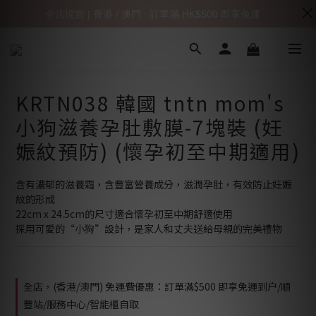
全店現貨 | 香港 / 澳門 : 訂單滿 HK$500 即享免運
KRTN038 韓國 tntn mom's
小狗滋養孕肚敷膜-7塊裝 (妊
娠紋預防) (懷孕初至中期適用)
含有濃郁的滋養霜，含豐富營養成分，滋潤孕肚，有效防止妊娠
紋的形成
22cm x 24.5cm的尺寸適合懷孕初至中期舒適使用
採用可愛的“小狗”設計，是家人和丈夫送給母親的完美禮物
全店，(香港/澳門) 免運費優惠：訂單滿$500 即享免運到户/順
豐站/服務中心/智能櫃自取