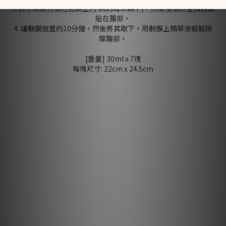
3. 將小洞部分放在肚臍上(小狗的耳朵朝下)，然後慢慢將整個敷膜
貼在腹部，
4. 讓敷膜放置約10分鐘，然後將其取下。用敷膜上精華液輕輕按
摩腹部。
[重量] 30ml x 7塊
每塊尺寸: 22cm x 24.5cm