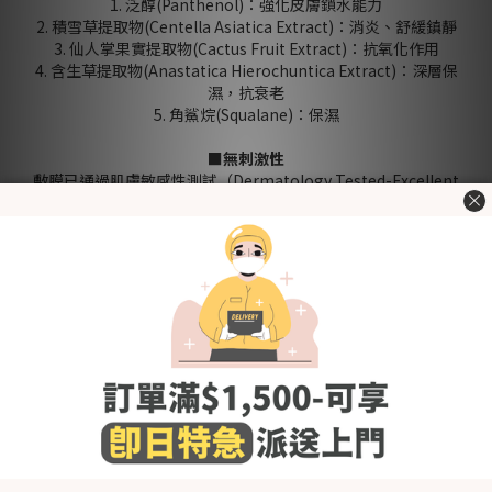
1. 泛醇(Panthenol)：強化皮膚鎖水能力
2. 積雪草提取物(Centella Asiatica Extract)：消炎、舒緩鎮靜
3. 仙人掌果實提取物(Cactus Fruit Extract)：抗氧化作用
4. 含生草提取物(Anastatica Hierochuntica Extract)：深層保
濕，抗衰老
5. 角鯊烷(Squalane)：保濕
■無刺激性
敷膜已通過肌膚敏感性測試（Dermatology Tested-Excellent
Grade)
皮膚刺激指數：0.00 無刺激
對媽媽和寶寶完全安全
■成功獲得:
EWG All Green
全素認證
肌膚敏感性測試（Excellent Grade）
CGMP設施認證
■使用建議：
1. 將整個“小狗敷膜”小袋（包裝）放入暖水中令敷膜達到合適
的溫度
2. 從袋中取出“小狗敷膜”並展開