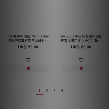
KRMD406 韓國 Mom's day
KRC2651 棉麻純色壓線瑜伽
極致舒適莫代爾吊帶哺乳背
腰圍托腹短褲 (4色)♡ [孕婦
心 (2色) [孕婦/哺乳內衣]♡
褲/下裝]
HK$199.00
HK$169.00
1
2
3
4
»