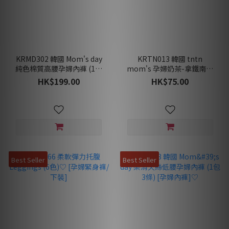
KRMD302 韓國 Mom's day
KRTN013 韓國 tntn
純色棉質高腰孕婦內褲 (1包
mom's 孕婦奶茶-拿鐵南非
5條) [孕婦內褲]♡
博士茶 [1盒6條]♡
HK$199.00
HK$75.00
Best Seller
Best Seller