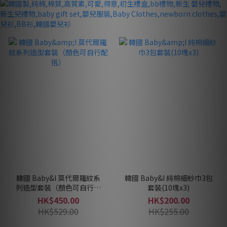
韓國 Baby&I 莫代爾羅紋系
韓國 Baby&I 純棉細紗巾3包
列造型套裝（顏色可自行配
套裝(10塊x3)
搭）
HK$450.00
HK$200.00
HK$529.00
HK$255.00