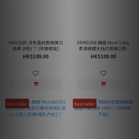
KRD2685 淨色直紋壓褶彈力
KRMD308 韓國 Mom's day
長裙 (4色) ♡ [孕婦裙裝]
柔滑親膚天絲打底褲(2色)
[孕婦打底褲/內著]♡
HK$189.00
HK$109.00
Best Seller
Best Seller