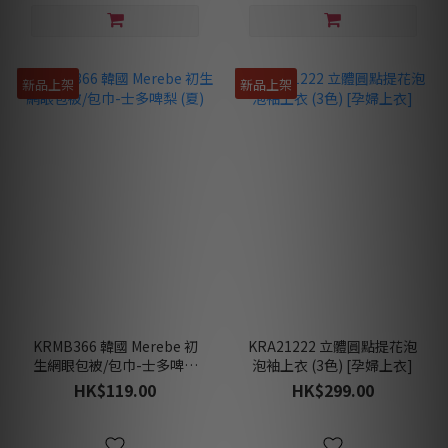
新品上架
新品上架
KRMB366 韓國 Merebe 初
KRA21222 立體圓點提花泡
生網眼包被/包巾-士多啤梨
泡袖上衣 (3色) [孕婦上衣]
(夏)
HK$119.00
HK$299.00