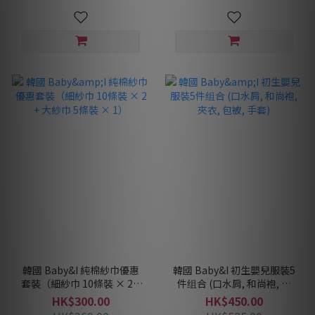
韓國 Baby&I 純棉紗巾優惠
韓國 Baby&I 初生嬰兒服裝5
套裝（細紗巾 10條裝 × 2 +
件组合 (口水肩, 和尚袍, 夾
大紗巾 5條裝 × 1）
衣, 包被, 手套)
HK$300.00
HK$450.00