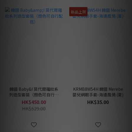
新品上架
韓國 Baby&I 莫代爾羅紋系
KRMB8W54H 韓國 Merebe
列造型套裝（顏色可自行配
嬰兒網眼手套-海邊風情 (夏)
搭）
HK$450.00
HK$35.00
HK$529.00