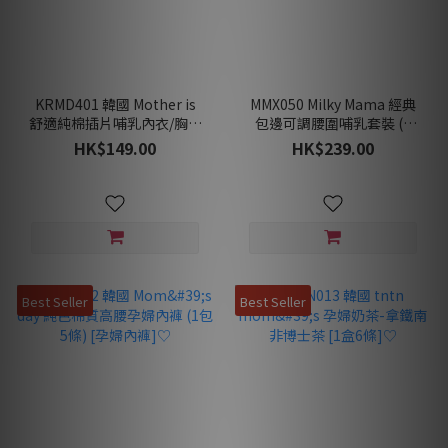
KRMD401 韓國 Mother is
MMX050 Milky Mama 經典
舒適純棉插片哺乳內衣/胸圍
包邊可調腰圍哺乳套裝 (4
(3色) [孕婦/哺乳胸圍]
色)♡ [孕婦/哺乳睡衣]
HK$149.00
HK$239.00
Best Seller
Best Seller