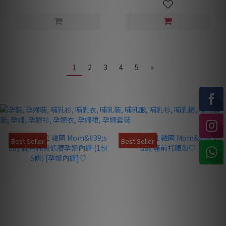
1
2
3
4
5
»
Best Seller
Best Seller