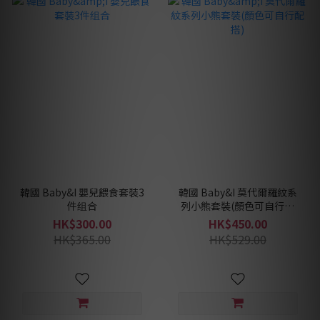
韓國 Baby&I 嬰兒餵食套裝3
韓國 Baby&I 莫代爾羅紋系
件组合
列小熊套裝(顏色可自行配
搭)
HK$300.00
HK$450.00
HK$365.00
HK$529.00