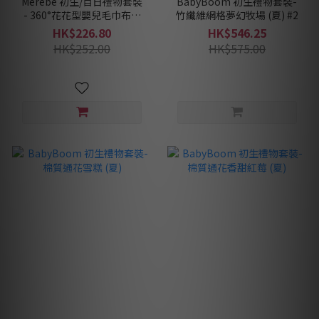
Merebe 初生/百日禮物套裝
BabyBoom 初生禮物套裝-
- 360°花花型嬰兒毛巾布口
竹纖維網格夢幻牧場 (夏) #2
水肩3件裝(10種顏色任選3
HK$226.80
HK$546.25
件)
HK$252.00
HK$575.00