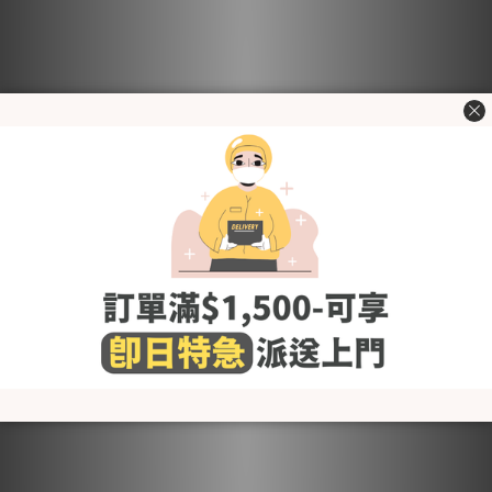
KRF2166 柔軟彈力托腹
KRMD313 韓國 Mom's day
Leggings (6色)♡ [孕婦緊身
柔滑天絲低腰孕婦內褲 (1包
褲/下裝]
3條) [孕婦內褲]♡
HK$109.00
HK$150.00
Best Seller
Best Seller