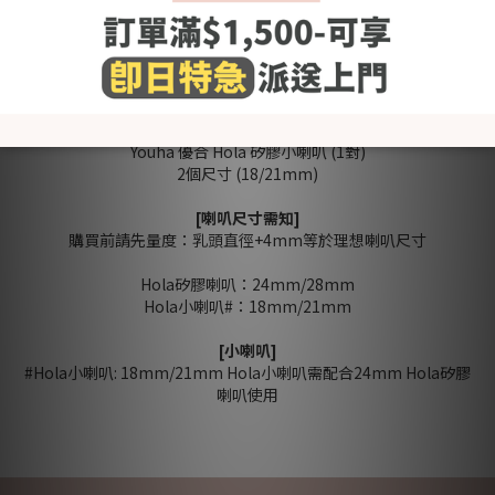
送貨及付款方
商品描述
顧客評價
式
Youha 優合 Hola 矽膠小喇叭 (1對)
2個尺寸 (18/21mm)
[喇叭尺寸需知]
購買前請先量度：乳頭直徑+4mm等於理想喇叭尺寸
Hola矽膠喇叭：24mm/28mm
Hola小喇叭#：18mm/21mm
[小喇叭]
#Hola小喇叭: 18mm/21mm Hola小喇叭需配合24mm Hola矽膠
喇叭使用