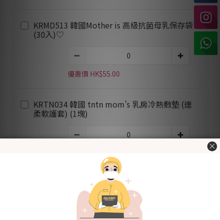
KRMD513 韓國Mother is 高級抗菌母乳保存袋
(30入)♡
優惠價 HK$55.00
KRTN034 韓國 tntn mom's 乳房冷熱敷墊 (連
柔軟護套) (1塊)
優惠價 HK$119.00
加入購物車
立即購買
加入追蹤清單