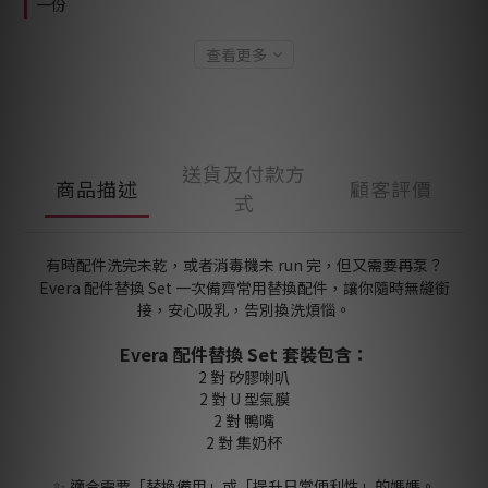
一份
查看更多
送貨及付款方
商品描述
顧客評價
式
有時配件洗完未乾，或者消毒機未 run 完，但又需要再泵？
Evera 配件替換 Set 一次備齊常用替換配件，讓你隨時無縫銜
接，安心吸乳，告別換洗煩惱。
Evera 配件替換 Set 套裝包含：
2 對 矽膠喇叭
2 對 U 型氣膜
2 對 鴨嘴
2 對 集奶杯
✨ 適合需要「替換備用」或「提升日常便利性」的媽媽。