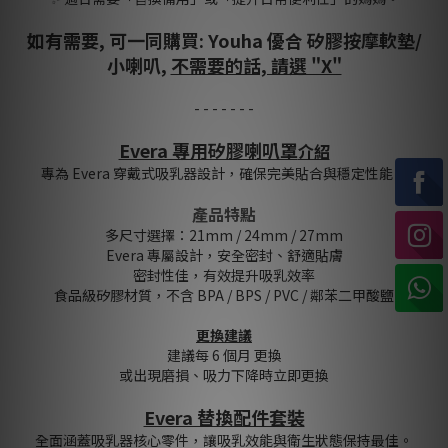
如有需要, 可一同購買: Youha 優合 矽膠按摩軟墊/
小喇叭,
不需要的話, 請選 "X"
- - - - - - -
Evera 專用矽膠喇叭罩
介紹
專為 Evera 穿戴式吸乳器設計，確保完美貼合與穩定性能。
產品特點
多尺寸選擇：21mm / 24mm / 27mm
Evera 專屬設計，安全密封、舒適貼膚
密封性佳，有效提升吸乳效率
食品級矽膠材質，不含 BPA / BPS / PVC / 鄰苯二甲酸鹽
更換建議
建議每 6 個月 更換
或出現磨損、吸力下降時立即更換
Evera 替換配件套裝
全面涵蓋吸乳器核心零件，讓吸乳效能與衛生狀態保持最佳。