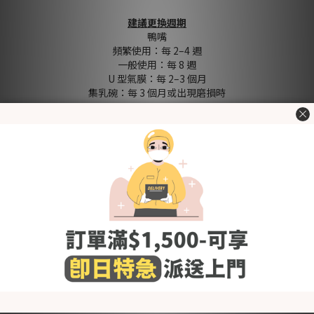
建議更換週期
鴨嘴
頻繁使用：每 2–4 週
一般使用：每 8 週
U 型氣膜：每 2–3 個月
集乳碗：每 3 個月或出現磨損時
Evera 小喇叭罩（矽膠墊）介紹
Evera 小喇叭罩為柔軟矽膠墊，可嵌入喇叭罩內，幫助調整尺
寸，提升貼合度與吸乳效率。
產品特點
多尺寸選擇：15mm / 17mm / 19mm
舒適貼合：柔軟彈性矽膠，減少摩擦不適
提升吸力：加強密封效果，吸乳更高效
安全材質：100% 食品級矽膠
不含 BPA / BPS / PVC / 鄰苯二甲酸鹽
使用注意
僅適用於 Evera 21mm 矽膠喇叭罩