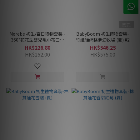
售完
Merebe 初生/百日禮物套裝 -
BabyBoom 初生禮物套裝-
360°花花型嬰兒毛巾布口水
竹纖維網格夢幻牧場 (夏) #2
肩3件裝(10種顏色任選3件)
HK$226.80
HK$546.25
HK$252.00
HK$575.00