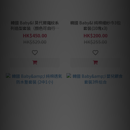
韓國 Baby&I 莫代爾羅紋系
韓國 Baby&I 純棉細紗巾3包
列造型套裝（顏色可自行配
套裝(10塊x3)
搭）
HK$450.00
HK$200.00
HK$529.00
HK$255.00