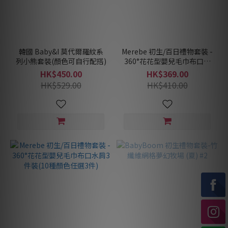
韓國 Baby&I 莫代爾羅紋系
Merebe 初生/百日禮物套裝 -
列小熊套裝(顏色可自行配搭)
360°花花型嬰兒毛巾布口水
肩-5件裝(10種顏色任選5件)
HK$450.00
HK$369.00
HK$529.00
HK$410.00