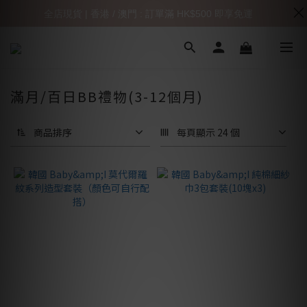
全店現貨 | 香港 / 澳門 : 訂單滿 HK$500 即享免運
滿月/百日BB禮物(3-12個月)
商品排序
每頁顯示 24 個