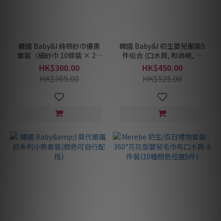
韓國 Baby&I 純棉紗巾優惠
韓國 Baby&I 初生嬰兒服裝5
套裝（細紗巾 10條裝 × 2 +
件组合 (口水肩, 和尚袍, 夾
大紗巾 5條裝 × 1）
衣, 包被, 手套)
HK$300.00
HK$450.00
HK$369.00
HK$525.00