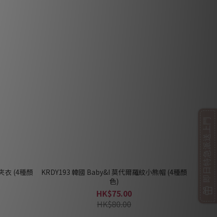
即日特急派送上門
夾衣 (4種顏
KRDY193 韓國 Baby&I 莫代爾羅紋小熊帽 (4種顏
色)
HK$75.00
HK$80.00