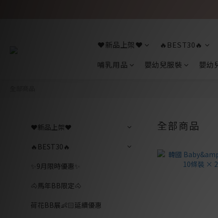
❤️新品上架❤️
🔥BEST30🔥
哺乳用品
嬰幼兒服裝
嬰幼
全部商品
全部商品
❤️新品上架❤️
🔥BEST30🔥
✨9月限時優惠✨
🐴馬年BB限定🐴
荷花BB展👶🏻延續優惠