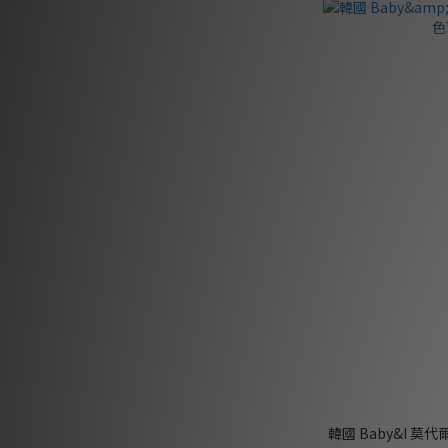
韓國 Baby&I 莫代爾羅紋系列造型套裝（顏色可自