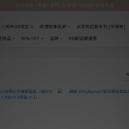
全店現貨 | 香港 / 澳門 : 訂單滿 HK$500 即享免運
🐴馬年BB限定🐴
🎁禮物專區🎁
🧊涼爽迎夏系列 [孕婦裝]
兒用品
30% OFF
品牌
BB展延續優惠