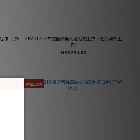
被/包巾-士多
KRA21222 立體圓點提花泡泡袖上衣 (3色) [孕婦上
衣]
HK$299.00
新品上架