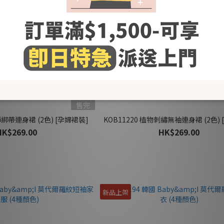
售完
節綁帶連身裙 (2色) [孕婦裙裝]
KOB11220 植物刺繡無袖連身裙 (2色)
HK$269.00
HK$269.00
新品上架