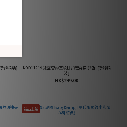
 [孕婦裙裝]
KOD11219 鏤空蕾絲直紋排扣連身裙 (2色) [孕婦裙
裝]
HK$249.00
新品上架