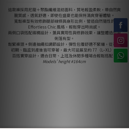
這款褲採用尼龍＋聚酯纖維混紡面料，質地輕盈柔軟，帶自然爽
脆質感，透氣舒適，即使在盛夏也能保持清爽穿著體驗。
寬鬆褲型有效修飾腿部線條與身形比例，營造自然隨性的
Effortless Chic 風格，輕鬆穿出時尚感。
兩側口袋搭配褶襉設計，兼具實用性與修飾效果，讓整體造型更
俐落有型。
鬆緊褲頭 + 側邊抽繩扣調節設計，彈性包覆舒適不緊繃，從孕期
初期、臨盆到產後皆可穿著，最大可延展至約 77（L–XL）。
百搭實穿設計，適合日常、上班及休閒多種場合輕鬆搭配。
Models' height #164cm