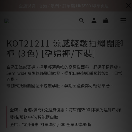
全店現貨 | 香港 / 澳門 : 訂單滿 HK$500 即享免運
KOT21211 涼感輕皺抽繩闊腳
褲 (3色) [孕婦褲/下裝]
自然垂墜感寬褲，採用輕薄柔軟的高彈性面料，舒適不易透膚。
Semi wide 褲型修飾腿部線條，搭配口袋與細緻羅紋設計，日常
百搭。
瑜伽式托腹腰圍溫柔包覆孕肚，孕期至產後都可輕鬆穿著。
全店，(香港/澳門) 免運費優惠：訂單滿$500 即享免運到户/順
豐站/服務中心/智能櫃自取
全店，特別優惠: 訂單滿$1,000 全單即享95折