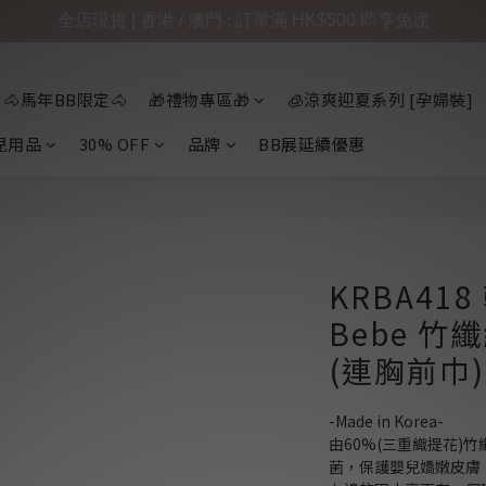
全店現貨 | 香港 / 澳門 : 訂單滿 HK$500 即享免運
🐴馬年BB限定🐴
🎁禮物專區🎁
🧊涼爽迎夏系列 [孕婦裝]
兒用品
30% OFF
品牌
BB展延續優惠
KRBA418
Bebe 
(連胸前巾)
-Made in Korea-
由60%(三重織提花)
菌，保護嬰兒嬌嫩皮膚