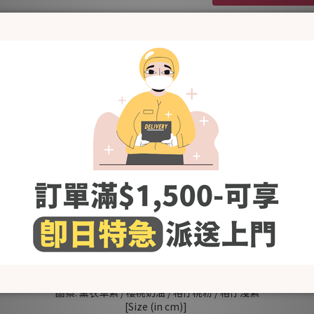
送貨及付款方式
-Made in Korea-
%(三重織提花)竹纖維&40%棉所製，柔軟的觸感，天然抗菌，保護嬰兒
左邊的圍巾裏面有一個環、可以插入安撫玩具、牙膠、小狗等
高級魔術貼非常柔軟，避免傷害嬰兒皮膚
胸前巾可放在前面或後面使用，保護嬰兒面部的皮膚
除嬰兒揹帶外，亦可使用在嬰兒車、汽車座椅腰帶上
[Fabric]
咬咬巾：60%竹纖維&40%棉
邊框：100%棉
圖案: 薰衣草紫 / 櫻桃奶油 / 格仔桃粉 / 格仔淺紫
[Size (in cm)]