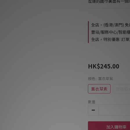
左邊的圍巾裏面有一個
全店，(香港/澳門) 
豐站/服務中心/智能
全店，特別優惠: 訂單滿
HK$245.00
顏色
: 薰衣草紫
薰衣草紫
櫻桃奶
數量
加入購物車