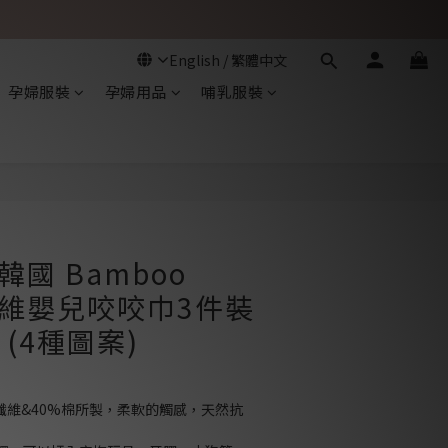
孕婦服裝
孕婦用品
哺乳服裝
立即購買
 韓國 Bamboo
竹纖維嬰兒咬咬巾3件裝
 (4種圖案)
竹纖維&40%棉所製，柔軟的觸感，天然抗