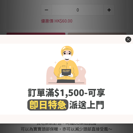
優惠價 HK$60.00
加入購物車
立即購買
加入追蹤清單
送貨及付款方
商品描述
顧客評價
式
Made in Korea
精緻通花設計，提升透氣度，同時增添質感，適合夏季使用~
質地柔軟舒適，呵護BB柔嫩肌膚
可以為寶寶頭部保暖，亦可以減少頭部直接受風～