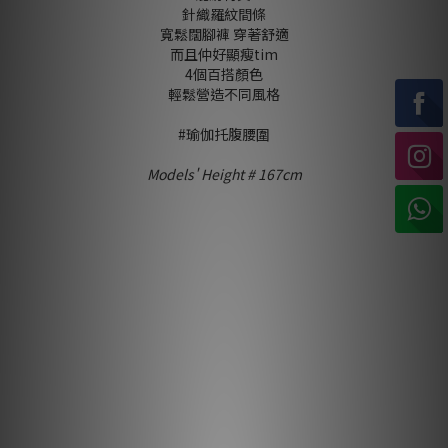
針織羅紋間條
寬鬆闊腳褲 穿著舒適
而且仲好顯瘦tim
4個百搭顏色
輕鬆營造不同風格
#瑜伽托腹腰圍
Models' Height # 167cm