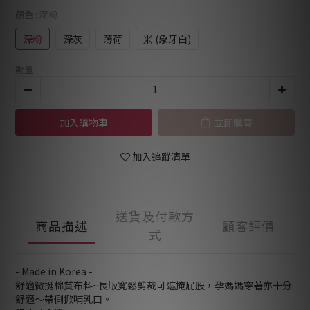
顏色
: 深粉
深粉
深灰
薄荷
米 (象牙白)
數量
加入購物車
立即購買
加入追蹤清單
送貨及付款方
商品描述
顧客評價
式
- Made in Korea -
舒適微挺棉質布料~長版寬鬆剪裁可遮掩屁股，孕媽媽穿著亦十分
舒適～帶側掀哺乳口。