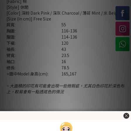
[Fabric] 棉
[Style] 休閒
[Color] 深粉 Dark Pink / 深灰 Charcoal / 薄荷 Mint / 米 Beige
[Size (in cm)] Free Size
肩寬:
55
胸圍:
116-136
腹圍:
114-136
下襬:
120
袖長:
43
臂寬:
23.5
袖口:
16
總長:
78.5
⭐️圖中Model 身高(cm):
165,167
~ 大面積的印花有可能會出現一些微瑕疵，尤其白色印花於深色布
上，較易會有一點透底色的情況