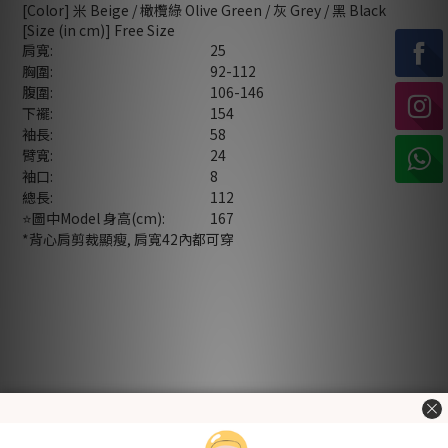
[Color] 米 Beige / 橄欖綠 Olive Green / 灰 Grey / 黑 Black
[Size (in cm)] Free Size
肩寬:
25
胸圍:
92-112
腹圍:
106-146
下襬:
154
袖長:
58
臂寬:
24
袖口:
8
總長:
112
⭐️圖中Model 身高(cm):
167
*背心肩剪裁顯瘦, 肩寬42內都可穿