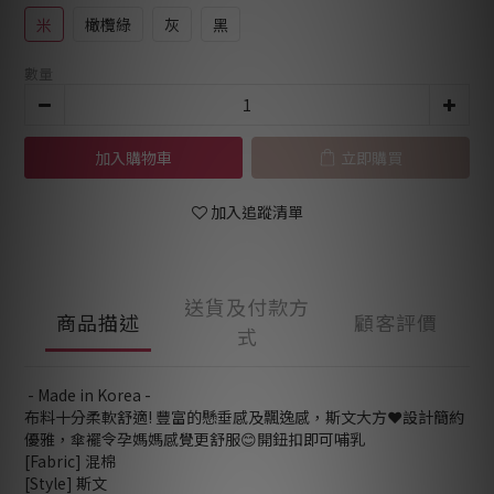
米
橄欖綠
灰
黑
數量
加入購物車
立即購買
加入追蹤清單
送貨及付款方
商品描述
顧客評價
式
- Made in Korea -
布料十分柔軟舒適! 豐富的懸垂感及飄逸感，斯文大方❤設計簡約
優雅，傘襬令孕媽媽感覺更舒服😊開鈕扣即可哺乳
[Fabric] 混棉
[Style] 斯文