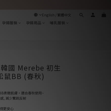
孕婦服裝
孕婦用品
哺乳服裝
立即購買
 韓國 Merebe 初生
鼠BB (春秋)
BB柔嫩肌膚。適合春秋使用~
感, 減少驚跳反射
用得更安心