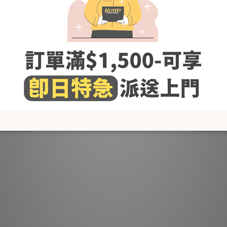
- 使用冷水或微暖的水作清洗，避免熱水
- 建議使用嬰幼兒衣物專用清潔劑，避免柔順劑,含氯及螢光劑的清潔劑