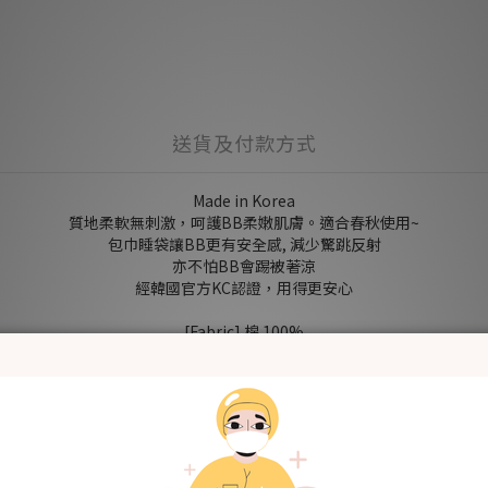
送貨及付款方式
Made in Korea
質地柔軟無刺激，呵護BB柔嫩肌膚。適合春秋使用~
包巾睡袋讓BB更有安全感, 減少驚跳反射
亦不怕BB會踢被著涼
經韓國官方KC認證，用得更安心
[Fabric] 棉 100%
[Style] 基本
[Color] 松鼠BB Baby Squirrel
[Size (in cm)] S (0-3m) / M (3-6m)
＊包含：包巾睡袋x1
洗滌建議
- 使用前請先清洗乾淨