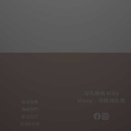
母乳媽媽 Milky
Mama．孕婦.哺乳裝
換貨政策
聯絡我們
配送方式
批發&合作