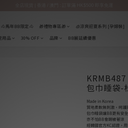
全店現貨 | 香港 / 澳門 : 訂單滿 HK$500 即享免運
🐴馬年BB限定🐴
🎁禮物專區🎁
🧊涼爽迎夏系列 [孕婦裝]
兒用品
30% OFF
品牌
BB展延續優惠
KRMB487
包巾睡袋-松
Made in Korea
質地柔軟無刺激，呵護
包巾睡袋讓BB更有安全
亦不怕BB會踢被著涼
經韓國官方KC認證，