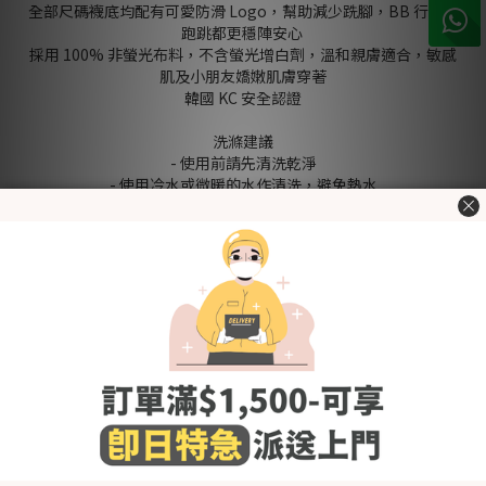
全部尺碼襪底均配有可愛防滑 Logo，幫助減少跣腳，BB 行路、
跑跳都更穩陣安心
採用 100% 非螢光布料，不含螢光增白劑，溫和親膚適合，敏感
肌及小朋友嬌嫩肌膚穿著
韓國 KC 安全認證
洗滌建議
- 使用前請先清洗乾淨
- 使用冷水或微暖的水作清洗，避免熱水
- 建議使用嬰幼兒衣物專用清潔劑，避免柔順劑,含氯及螢光劑的
清潔劑