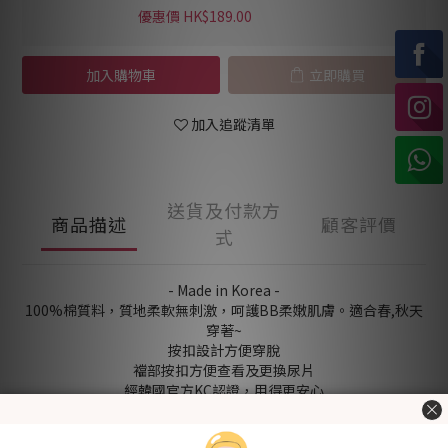
優惠價 HK$189.00
加入購物車
立即購買
加入追蹤清單
送貨及付款方
商品描述
顧客評價
式
- Made in Korea -
100%棉質料，質地柔軟無刺激，呵護BB柔嫩肌膚。適合春,秋天
穿著~
按扣設計方便穿脫
襠部按扣方便查看及更換尿片
經韓國官方KC認證，用得更安心
[Fabric] 棉
[Style] 基本&可愛