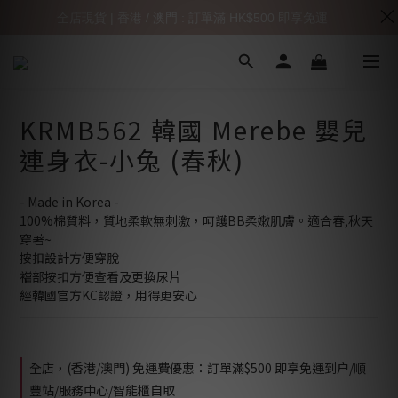
全店現貨 | 香港 / 澳門 : 訂單滿 HK$500 即享免運
KRMB562 韓國 Merebe 嬰兒
連身衣-小兔 (春秋)
- Made in Korea -
100%棉質料，質地柔軟無刺激，呵護BB柔嫩肌膚。適合春,秋天
穿著~
按扣設計方便穿脫
襠部按扣方便查看及更換尿片
經韓國官方KC認證，用得更安心
全店，(香港/澳門) 免運費優惠：訂單滿$500 即享免運到户/順
豐站/服務中心/智能櫃自取