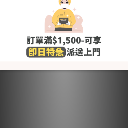
[Color] 小兔 Bunny
[Size (in cm)] 70 / 80 (請參考"了解更多"內的"尺碼圖")
＊包含：
連身衣x1
洗滌建議
- 使用前請先清洗乾淨
- 使用冷水或微暖的水作清洗，避免熱水
- 建議使用嬰幼兒衣物專用清潔劑，避免柔順劑,含氯及螢光劑的
清潔劑