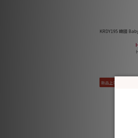
KRDY195 韓國 B
新品上架