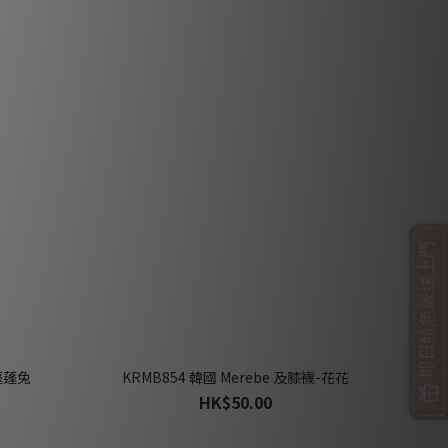
即日特急派送上門
-蓬蓬兔
KRMB854 韓國 Merebe 及膝襪-花花
HK$50.00