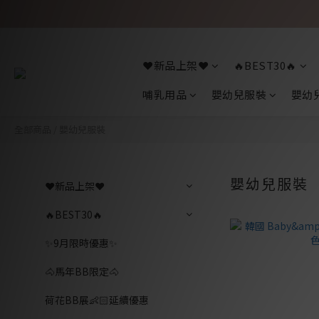
❤️新品上架❤️
🔥BEST30🔥
哺乳用品
嬰幼兒服裝
嬰幼
全部商品
/
嬰幼兒服裝
嬰幼兒服裝
❤️新品上架❤️
🔥BEST30🔥
✨9月限時優惠✨
🐴馬年BB限定🐴
荷花BB展👶🏻延續優惠