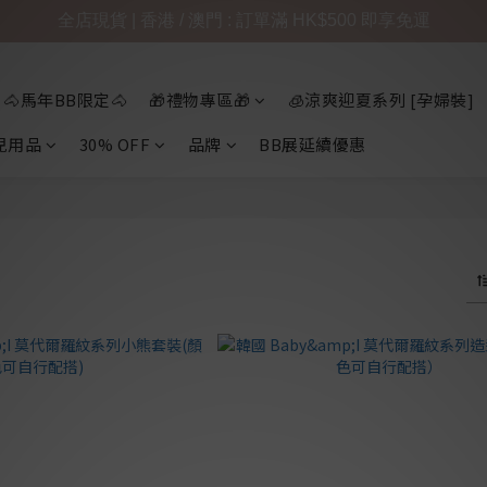
全店現貨 | 香港 / 澳門 : 訂單滿 HK$500 即享免運
🐴馬年BB限定🐴
🎁禮物專區🎁
🧊涼爽迎夏系列 [孕婦裝]
兒用品
30% OFF
品牌
BB展延續優惠