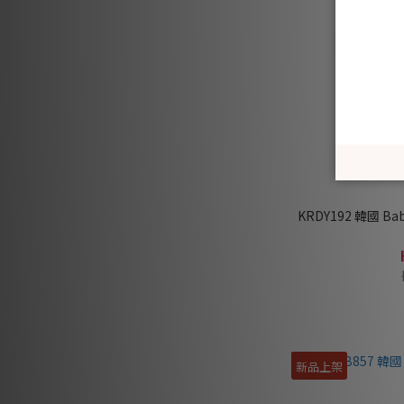
KRDY192 韓國 B
新品上架