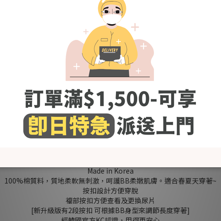
優惠價
加入購物車
送貨及付款方式
Made in Korea
100%棉質料，質地柔軟無刺激，呵護BB柔嫩肌膚。適合春夏天穿著~
按扣設計方便穿脫
襠部按扣方便查看及更換尿片
[新升級版有2段按扣 可根據BB身型來調節長度穿著]
經韓國官方KC認證，用得更安心