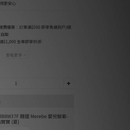
用得更安心
免運費優惠：訂單滿$500 即享免運到户/順
櫃自取
$1,000 全單即享95折
查看更多
品
MB8W37F 韓國 Merebe 嬰兒腳套-
寶寶 (夏)