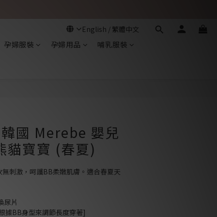
孕婦服裝
孕婦用品
哺乳服裝
立即購買
 韓國 Merebe 嬰兒
熊貓寶寶 (春夏)
軟無刺激，呵護BB柔嫩肌膚。適合春夏天
換尿片
可根據BB身型來調節長度穿著]