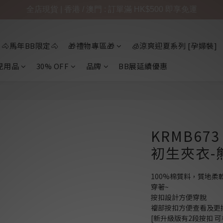
全店現貨 | 香港 / 澳門 : 訂單滿 HK$500 即享免運
🐴馬年BB限定🐴
🎁禮物專區🎁
🧊涼爽迎夏系列 [孕婦裝]
兒用品
30% OFF
品牌
BB展延續優惠
KRMB673
初生夾衣-
100%棉質料，質地柔
穿著~
按扣設計方便穿脫
襠部按扣方便查看及更
[新升級版有2段按扣 