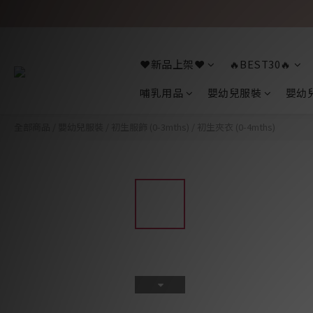
❤️新品上架❤️
🔥BEST30🔥
哺乳用品
嬰幼兒服裝
嬰幼
全部商品
/
嬰幼兒服裝
/
初生服飾 (0-3mths)
/
初生夾衣 (0-4mths)