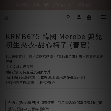
全店現貨 | 香港 / 澳門 : 訂單滿 HK$500 即享免運
KRMB675 韓國 Merebe 嬰兒
初生夾衣-甜心梅子 (春夏)
100%棉質料，質地柔軟無刺激，呵護BB柔嫩肌膚。適合春夏天
穿著~
按扣設計方便穿脫
襠部按扣方便查看及更換尿片
[新升級版有2段按扣 可根據BB身型來調節長度穿著]
經韓國官方KC認證，用得更安心
全店，(香港/澳門) 免運費優惠：訂單滿$500 即享免運到户/順
豐站/服務中心/智能櫃自取