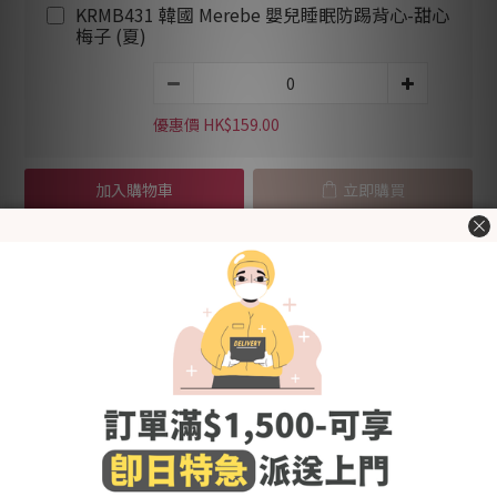
KRMB431 韓國 Merebe 嬰兒睡眠防踢背心-甜心
梅子 (夏)
優惠價 HK$159.00
加入購物車
立即購買
加入追蹤清單
送貨及付款方
商品描述
顧客評價
式
Made in Korea
100%棉質料，質地柔軟無刺激，呵護BB柔嫩肌膚。適合春夏天
穿著~