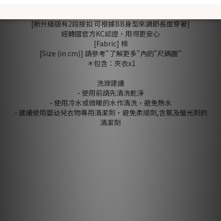
按扣設計方便穿脫
襠部按扣方便查看及更換尿片
[新升級版有2段按扣 可根據BB身型來調節長度穿著]
經韓國官方KC認證，用得更安心
[Fabric] 棉
[Size (in cm)] 請參考"了解更多"內的"尺碼圖"
＊包含：夾衣x1
洗滌建議
- 使用前請先清洗乾淨
- 使用冷水或微暖的水作清洗，避免熱水
- 建議使用嬰幼兒衣物專用清潔劑，避免柔順劑,含氯及螢光劑的
清潔劑