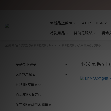
❤️新品上架❤️
🔥BEST30🔥
哺乳用品
嬰幼兒服裝
嬰幼
全部商品
/
嬰幼兒裝系列分類
/
Merebe 系列分類
/
小米鼠系列 (春秋)
小米鼠系列 (
❤️新品上架❤️
🔥BEST30🔥
✨9月限時優惠✨
🐴馬年BB限定🐴
荷花BB展👶🏻延續優惠