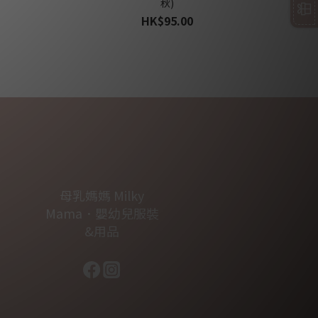
秋)
HK$95.00
母乳媽媽 Milky
Mama．嬰幼兒服裝
&用品