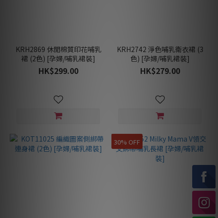
KRH2869 休閒棉質印花哺乳
KRH2742 淨色哺乳衛衣裙 (3
裙 (2色) [孕婦/哺乳裙裝]
色) [孕婦/哺乳裙裝]
HK$299.00
HK$279.00
30% OFF