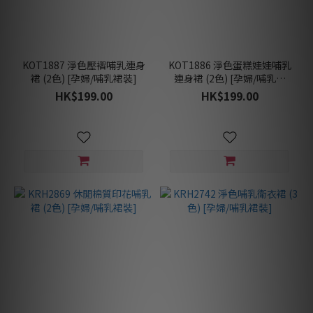
KOT1887 淨色壓褶哺乳連身
KOT1886 淨色蛋糕娃娃哺乳
裙 (2色) [孕婦/哺乳裙裝]
連身裙 (2色) [孕婦/哺乳裙
裝]
HK$199.00
HK$199.00