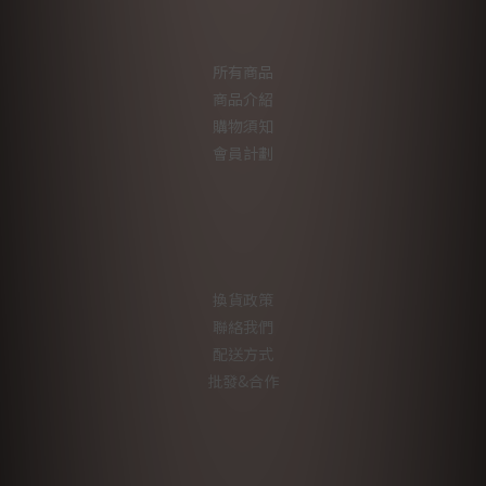
所有商品
商品介紹
購物須知
會員計劃
換貨政策
聯絡我們
配送方式
批發&合作