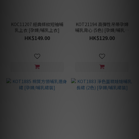
KOC11207 經典條紋短袖哺
KOT21194 高彈性吊帶孕婦
乳上衣 [孕婦/哺乳上衣]
哺乳背心 (5色) [孕婦/哺乳內
衣]
HK$149.00
HK$129.00