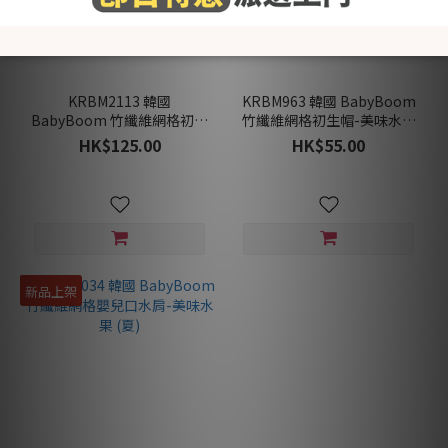
KRBM2113 韓國
KRBM963 韓國 BabyBoom
BabyBoom 竹纖維網格初生
竹纖維網格初生帽-美味水果
夾衣-美味水果 (夏)
(夏)
HK$125.00
HK$55.00
新品上架