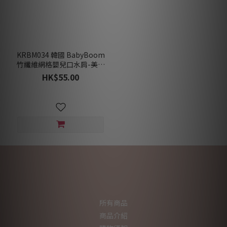
KRBM034 韓國 BabyBoom
竹纖維網格嬰兒口水肩-美味
水果 (夏)
HK$55.00
所有商品
商品介紹