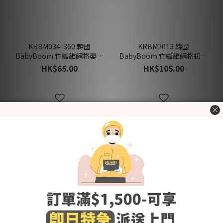
KRBM034-360 韓國
KRBM2013 韓國
BabyBoom 竹纖維網格嬰兒
BabyBoom 竹纖維網格初生
360°花花型口水肩-美味水果
和尚袍-美味水果 (夏)
HK$65.00
HK$105.00
(夏)
新品上架
新品上架