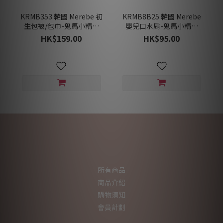
KRMB353 韓國 Merebe 初
KRMB8B25 韓國 Merebe
生包被/包巾-鬼馬小精靈
嬰兒口水肩-鬼馬小精靈
(冬)
(冬)
HK$159.00
HK$95.00
所有商品
商品介紹
購物須知
會員計劃