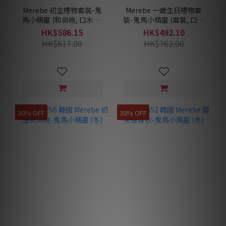
Merebe 初生禮物套裝-鬼
Merebe 一歲生日禮物套
馬小精靈 (和尚袍, 口水肩,
裝-鬼馬小精靈 (套裝, 口水
包被, 睡眠背心)
肩, 睡眠背心)
HK$586.15
HK$492.10
HK$617.00
HK$762.00
30% OFF
30% OFF