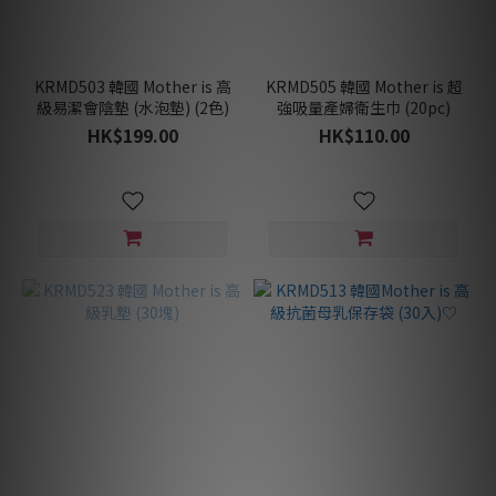
KRMD503 韓國 Mother is 高
KRMD505 韓國 Mother is 超
級易潔會陰墊 (水泡墊) (2色)
強吸量產婦衛生巾 (20pc)
HK$199.00
HK$110.00