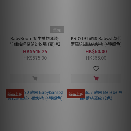
售完
BabyBoom 初生禮物套裝-
KRDY191 韓國 Baby&I 莫代
竹纖維網格夢幻牧場 (夏) #2
爾羅紋蝴蝶結髮帶 (4種顏色)
HK$546.25
HK$60.00
HK$575.00
HK$65.00
新品上架
新品上架