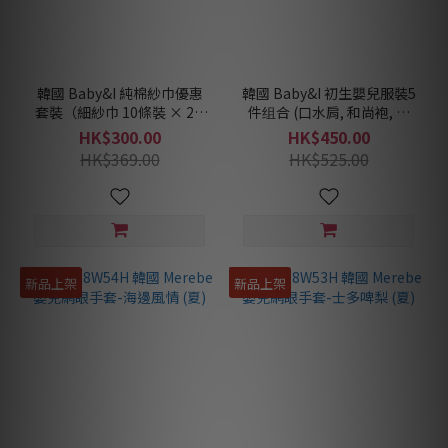
韓國 Baby&I 純棉紗巾優惠
韓國 Baby&I 初生嬰兒服裝5
套裝（細紗巾 10條裝 × 2 +
件组合 (口水肩, 和尚袍, 夾
大紗巾 5條裝 × 1）
衣, 包被, 手套)
HK$300.00
HK$450.00
HK$369.00
HK$525.00
新品上架
新品上架