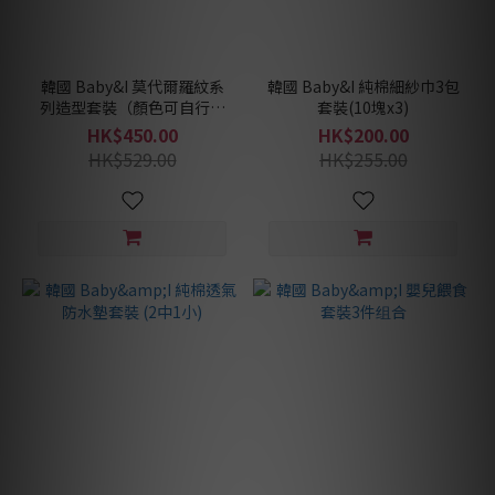
韓國 Baby&I 莫代爾羅紋系
韓國 Baby&I 純棉細紗巾3包
列造型套裝（顏色可自行配
套裝(10塊x3)
搭）
HK$450.00
HK$200.00
HK$529.00
HK$255.00