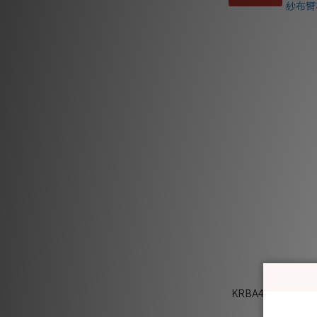
KRBA410 韓國 B
布臂枕