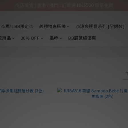
全店現貨 | 香港 / 澳門 : 訂單滿 HK$500 即享免運
🐴馬年BB限定🐴
🎁禮物專區🎁
🧊涼爽迎夏系列 [孕婦裝]
兒用品
30% OFF
品牌
BB展延續優惠