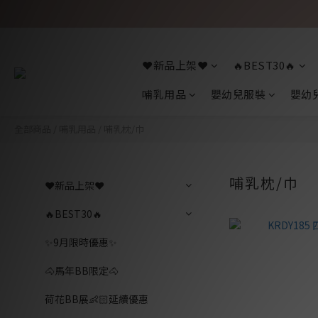
❤️新品上架❤️
🔥BEST30🔥
哺乳用品
嬰幼兒服裝
嬰幼
全部商品
/
哺乳用品
/
哺乳枕/巾
哺乳枕/巾
❤️新品上架❤️
🔥BEST30🔥
✨9月限時優惠✨
🐴馬年BB限定🐴
荷花BB展👶🏻延續優惠