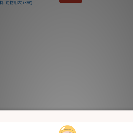
amboo Bebe 竹纖維透氣網眼紗
NS002 莫代爾多用途哺乳巾 - 薄 (
-動物朋友 (3款)
HK$99.00