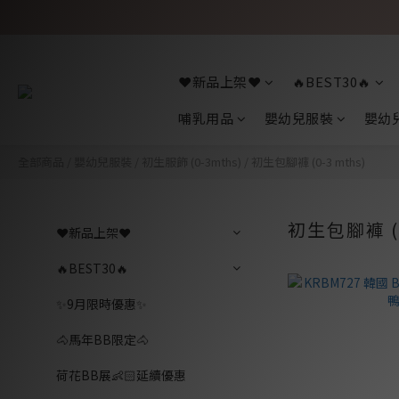
❤️新品上架❤️
🔥BEST30🔥
哺乳用品
嬰幼兒服裝
嬰幼
全部商品
/
嬰幼兒服裝
/
初生服飾 (0-3mths)
/
初生包腳褲 (0-3 mths)
初生包腳褲 (0
❤️新品上架❤️
🔥BEST30🔥
✨9月限時優惠✨
🐴馬年BB限定🐴
荷花BB展👶🏻延續優惠