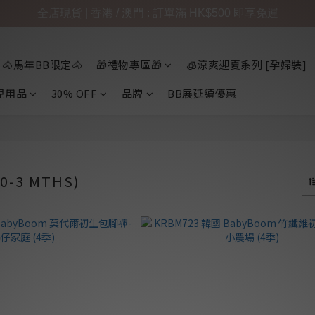
全店現貨 | 香港 / 澳門 : 訂單滿 HK$500 即享免運
🐴馬年BB限定🐴
🎁禮物專區🎁
🧊涼爽迎夏系列 [孕婦裝]
兒用品
30% OFF
品牌
BB展延續優惠
-3 MTHS)