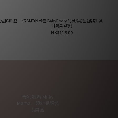
初生包腳褲-藍
KRBM709 韓國 BabyBoom 竹纖維初生包腳褲-美
味蔬果 (4季)
HK$115.00
母乳媽媽 Milky
Mama．嬰幼兒服裝
&用品