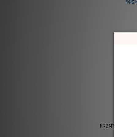
KRBM717 韓國 
格媽