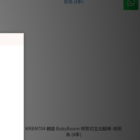
初生包腳褲-網
KRBM704 韓國 BabyBoom 棉質初生包腳褲-相思
鳥 (4季)