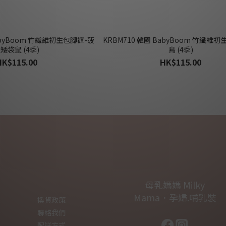
BabyBoom 竹纖維初生包腳褲-菠
KRBM710 韓國 BabyBoom 竹纖維
矮袋鼠 (4季)
鳥 (4季)
HK$115.00
HK$115.00
母乳媽媽 Milky
Mama．孕婦.哺乳裝
換貨政策
聯絡我們
配送方式