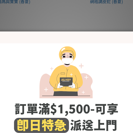
BabyBoom 竹纖維初生包腳褲-網
KRBM718 韓國 BabyBoom 竹纖維
媽與寶寶 (春夏)
格調皮蛇 (春夏)