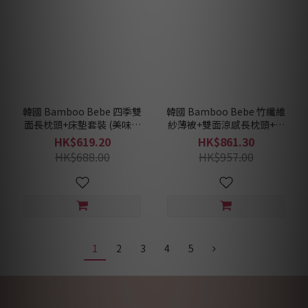
韓國 Bamboo Bebe 四季雙
韓國 Bamboo Bebe 竹纖維
面長枕頭+床墊套裝 (美味蔬
紗薄被+雙面涼感長枕頭+床
果) (2色)
墊套裝 (馬戲團) (2色)
HK$619.20
HK$861.30
HK$688.00
HK$957.00
1
2
3
4
5