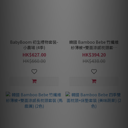
BabyBoom 初生禮物套裝-
韓國 Bamboo Bebe 竹纖維
小農場 (4季)
紗薄被+雙面涼感枕頭套裝
(馬戲團) (2色)
HK$627.00
HK$394.20
HK$660.00
HK$438.00