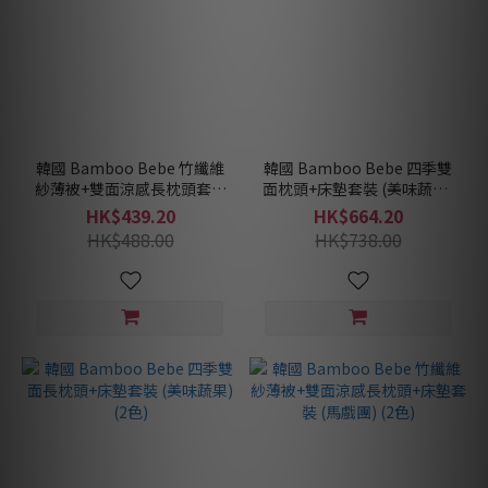
韓國 Bamboo Bebe 竹纖維
韓國 Bamboo Bebe 四季雙
紗薄被+雙面涼感長枕頭套裝
面枕頭+床墊套裝 (美味蔬果)
(馬戲團) (2色)
(2色)
HK$439.20
HK$664.20
HK$488.00
HK$738.00