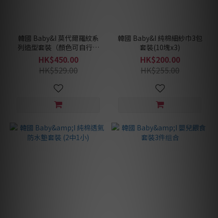
韓國 Baby&I 莫代爾羅紋系
韓國 Baby&I 純棉細紗巾3包
列造型套裝（顏色可自行配
套裝(10塊x3)
搭）
HK$450.00
HK$200.00
HK$529.00
HK$255.00