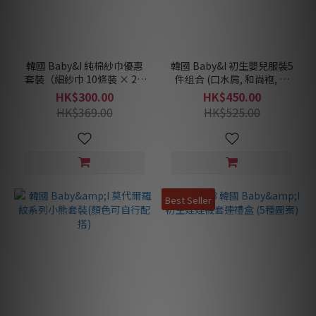
韓國 Baby&I 純棉紗巾優惠
韓國 Baby&I 初生嬰兒服裝5
套裝（細紗巾 10條裝 × 2 +
件组合 (口水肩, 和尚袍, 夾
大紗巾 5條裝 × 1）
衣, 包被, 手套)
HK$300.00
HK$450.00
HK$369.00
HK$525.00
Best Seller