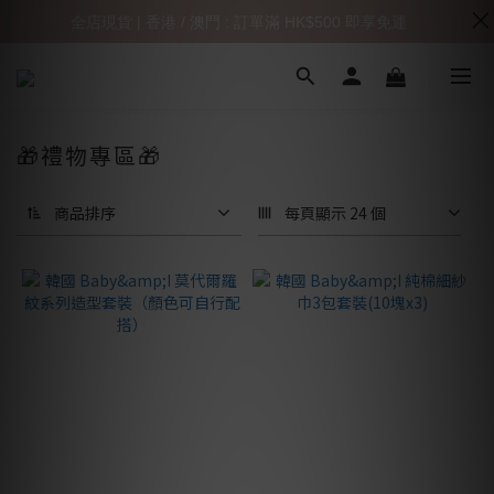
全店現貨 | 香港 / 澳門 : 訂單滿 HK$500 即享免運
🎁禮物專區🎁
商品排序
每頁顯示 24 個