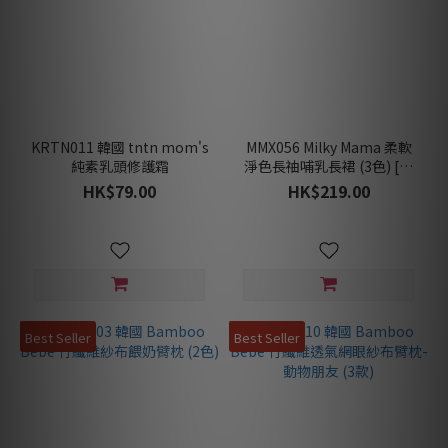
KRTN011 韓國 tntn mom's
MMX056 Milky Mama 柔軟
純素乳頭修護霜
淨色長䄂哺乳長裙 (3色) [孕
婦/哺乳睡衣]
HK$79.00
HK$219.00
Best Seller
Best Seller