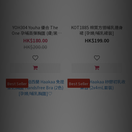
YOH304 Youha 優合 The
KOT1885 棉質方領哺乳連身
One 孕哺高彈胸圍 (膚/黑)
裙 [孕婦/哺乳裙裝]
[孕婦/哺乳胸圍]♡
HK$180.00
HK$199.00
HK$200.00
Best Seller
Best Seller