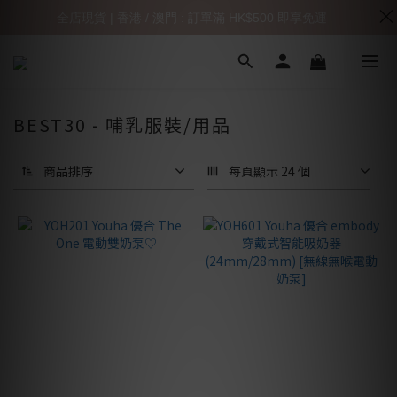
全店現貨 | 香港 / 澳門 : 訂單滿 HK$500 即享免運
BEST30 - 哺乳服裝/用品
商品排序
每頁顯示 24 個