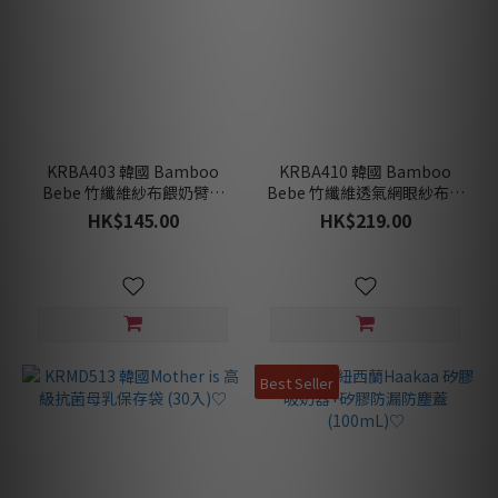
KRBA403 韓國 Bamboo
KRBA410 韓國 Bamboo
Bebe 竹纖維紗布餵奶臂枕
Bebe 竹纖維透氣網眼紗布臂
(2色)
枕-動物朋友 (3款)
HK$145.00
HK$219.00
Best Seller