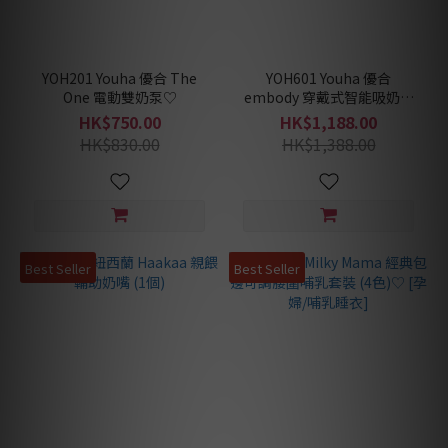
YOH201 Youha 優合 The
YOH601 Youha 優合
One 電動雙奶泵♡
embody 穿戴式智能吸奶器
(24mm/28mm) [無線無喉
HK$750.00
HK$1,188.00
電動奶泵]
HK$830.00
HK$1,388.00
Best Seller
Best Seller