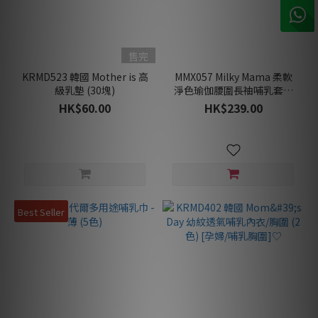
售完
KRMD523 韓國 Mother is 高
MMX057 Milky Mama 柔軟
級乳墊 (30塊)
淨色瑜伽腰圍長䄂哺乳套裝
(3色) [孕婦/哺乳睡衣]
HK$60.00
HK$239.00
Best Seller