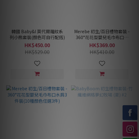
韓國 Baby&I 莫代爾羅紋系
Merebe 初生/百日禮物套裝 -
列小熊套裝(顏色可自行配搭)
360°花花型嬰兒毛巾布口水
肩-5件裝(10種顏色任選5件)
HK$450.00
HK$369.00
HK$529.00
HK$410.00