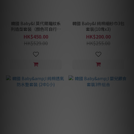
韓國 Baby&I 莫代爾羅紋系
韓國 Baby&I 純棉細紗巾3包
列造型套裝（顏色可自行配
套裝(10塊x3)
搭）
HK$450.00
HK$200.00
HK$529.00
HK$255.00