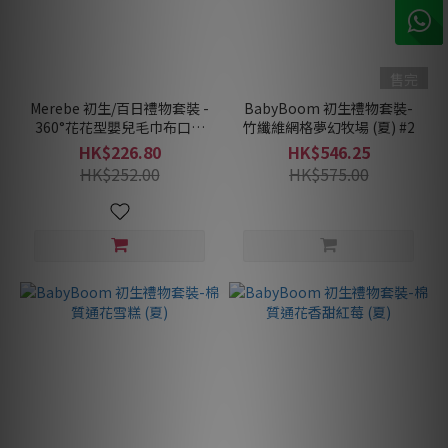
售完
Merebe 初生/百日禮物套裝 -
BabyBoom 初生禮物套裝-
360°花花型嬰兒毛巾布口水
竹纖維網格夢幻牧場 (夏) #2
肩3件裝(10種顏色任選3件)
HK$226.80
HK$546.25
HK$252.00
HK$575.00