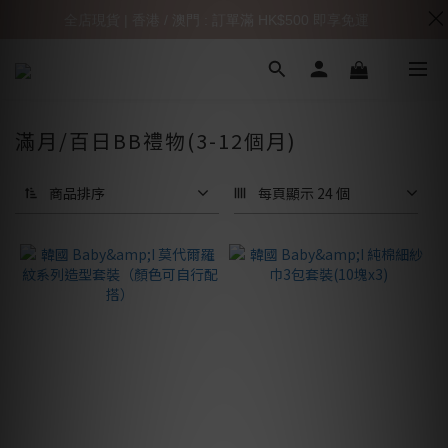
全店現貨 | 香港 / 澳門 : 訂單滿 HK$500 即享免運
滿月/百日BB禮物(3-12個月)
商品排序
每頁顯示 24 個