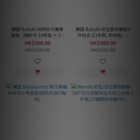
韓國 Baby&I 純棉紗巾優惠
韓國 Baby&I 初生嬰兒服裝5
套裝（細紗巾 10條裝 × 2 +
件组合 (口水肩, 和尚袍, 夾
大紗巾 5條裝 × 1）
衣, 包被, 手套)
HK$300.00
HK$450.00
HK$369.00
HK$525.00