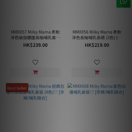
MMX057 Milky Mama 柔軟
MMX056 Milky Mama 柔軟
淨色瑜伽腰圍長䄂哺乳套裝
淨色長䄂哺乳長裙 (3色) [孕
(3色) [孕婦/哺乳睡衣]
婦/哺乳睡衣]
HK$239.00
HK$219.00
Best Seller