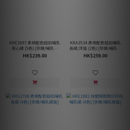
KRE2697 柔棉配色鈕扣哺乳
KRA3534 柔棉配色鈕扣哺乳
背心裙 (5色) [孕婦/哺乳裙
長裙/洋裝 (2色) [孕婦/哺乳裙
裝]
裝]
HK$239.00
HK$259.00