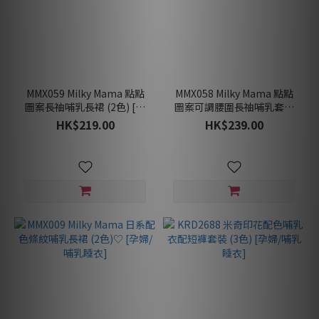
MMX059 Milky Mama 點點
MMX058 Milky Mama 點點
圖案長䄂哺乳長裙 (2色) [孕
圖案可調腰圍長䄂哺乳套裝
婦/哺乳睡衣]
(2色) [孕婦/哺乳睡衣]
HK$219.00
HK$239.00