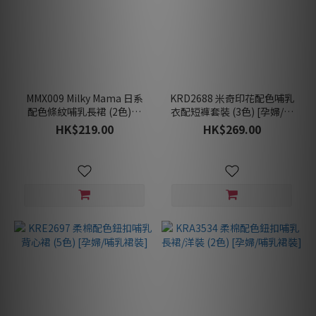
MMX009 Milky Mama 日系
KRD2688 米奇印花配色哺乳
配色條紋哺乳長裙 (2色)♡
衣配短褲套裝 (3色) [孕婦/哺
[孕婦/哺乳睡衣]
乳睡衣]
HK$219.00
HK$269.00