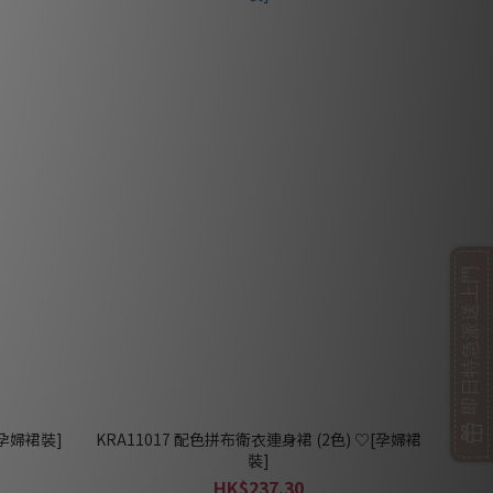
即日特急派送上門
[孕婦裙裝]
KRA11017 配色拼布衛衣連身裙 (2色) ♡[孕婦裙
裝]
HK$237.30