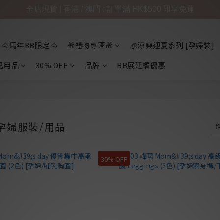
全店現貨 | 香港 / 澳門 : 訂單滿 HK$500 即享免運
🐴馬年BB限定🐴
🎁禮物專區🎁
🧊涼爽迎夏系列 [孕婦裝]
兒用品
30% OFF
品牌
BB展延續優惠
- 孕婦服裝/用品
30% OFF