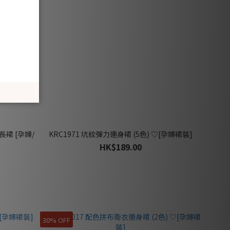
乳長裙 [孕婦/
KRC1971 坑紋彈力連身裙 (5色) ♡[孕婦裙裝]
HK$189.00
30% OFF