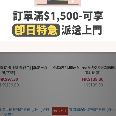
規則裙襬托腹裙 (3色) [孕婦半身
MMX052 Milky Mama V領交叉綁帶哺
裙/下裝]
哺乳裙裝]
HK$97.30
HK$139.30
HK$139.00
HK$199.00
30% OFF