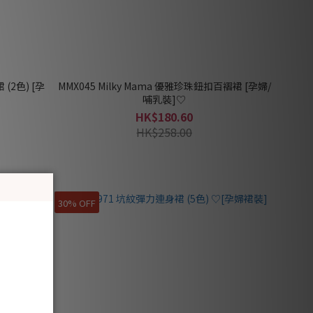
 (2色) [孕
MMX045 Milky Mama 優雅珍珠鈕扣百褶裙 [孕婦/
哺乳裝]♡
HK$180.60
HK$258.00
30% OFF