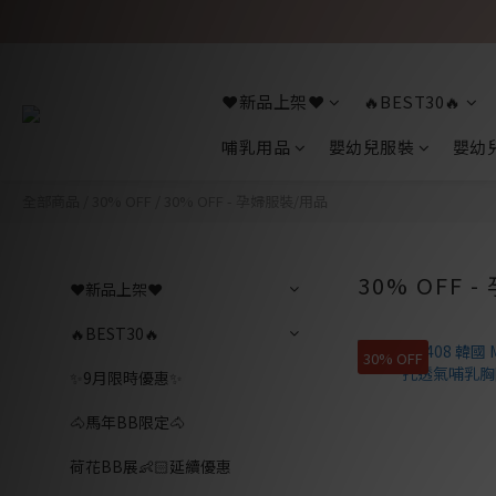
❤️新品上架❤️
🔥BEST30🔥
哺乳用品
嬰幼兒服裝
嬰幼
全部商品
/
30% OFF
/
30% OFF - 孕婦服裝/用品
30% OFF 
❤️新品上架❤️
🔥BEST30🔥
30% OFF
✨9月限時優惠✨
🐴馬年BB限定🐴
荷花BB展👶🏻延續優惠