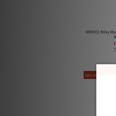
MMX051 Milky
30% OFF