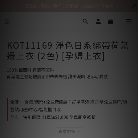
全店現貨 | 香港 / 澳門 : 訂單滿 HK$500 即享免運
KOT11169 淨色日系綁帶荷葉
邊上衣 (2色) [孕婦上衣]
100%棉面料 輕薄不悶熱 
荷葉邊企領配襯前面綁帶蝴蝶結 甜美減齡 增添可愛感
全店，(香港/澳門) 免運費優惠：訂單滿$500 即享免運到户/順
豐站/服務中心/智能櫃自取
全店，特別優惠: 訂單滿$1,000 全單即享95折
查看更多