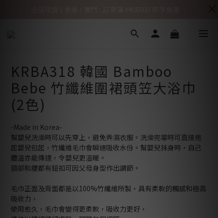
全店現貨 | 香港 / 澳門 : 訂單滿 HK$500 即享免運
KRBA318 韓國 Bamboo
Bebe 竹纖維圍裙頭笠大浴巾
(2色)
-Made in Korea-
幫嬰兒洗澡時可以先穿上，避免弄濕衣服。洗澡完畢時可直接抱
起嬰兒包起，竹纖維毛巾會瞬速吸收水份。幫嬰兒抹身時，自己
體溫亦能傳達，令嬰兒更溫暖。
頸部和腰都有鈕扣可因父母身型作出調節。
毛巾正面及背面都是以100%竹纖維所製，具有柔軟的觸感和極高
吸收力，
使用愈久，毛巾會變得更柔軟，吸收力更好，