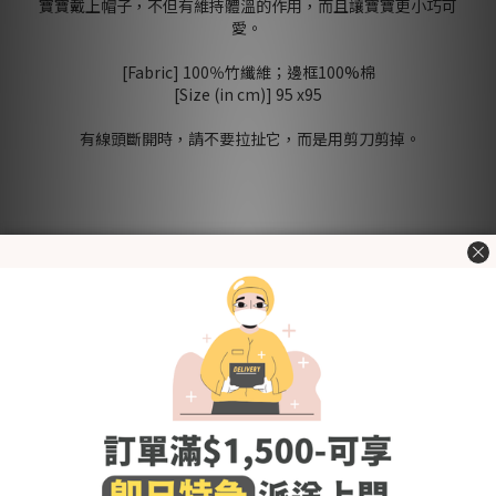
寶寶戴上帽子，不但有維持體溫的作用，而且讓寶寶更小巧可
愛。
[Fabric] 100％竹纖維；邊框100%棉
[Size (in cm)] 95 x95
有線頭斷開時，請不要拉扯它，而是用剪刀剪掉。