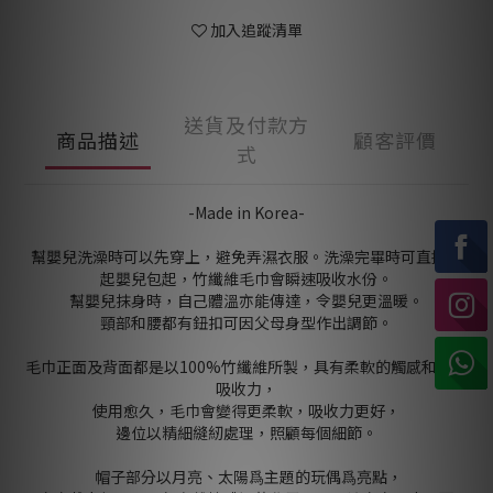
加入追蹤清單
送貨及付款方
商品描述
顧客評價
式
-Made in Korea-
幫嬰兒洗澡時可以先穿上，避免弄濕衣服。洗澡完畢時可直接抱
起嬰兒包起，竹纖維毛巾會瞬速吸收水份。
幫嬰兒抹身時，自己體溫亦能傳達，令嬰兒更溫暖。
頸部和腰都有鈕扣可因父母身型作出調節。
毛巾正面及背面都是以100%竹纖維所製，具有柔軟的觸感和極高
吸收力，
使用愈久，毛巾會變得更柔軟，吸收力更好，
邊位以精細縫紉處理，照顧每個細節。
帽子部分以月亮、太陽爲主題的玩偶爲亮點，