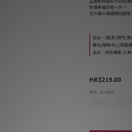
正面和背面有不同的清
充滿幸福的每一天。
毛巾邊以精細縫紉處理
全店，(香港/澳門) 
豐站/服務中心/智能
全店，特別優惠: 訂單滿
HK$219.00
顏色
: 粉&薄荷
粉&薄荷
奶油&