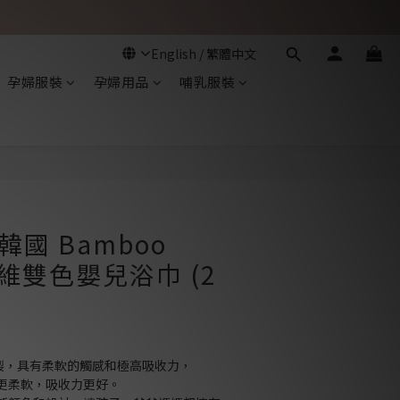
孕婦服裝
孕婦用品
哺乳服裝
 韓國 Bamboo
纖維雙色嬰兒浴巾 (2
所製，具有柔軟的觸感和極高吸收力，
更柔軟，吸收力更好。