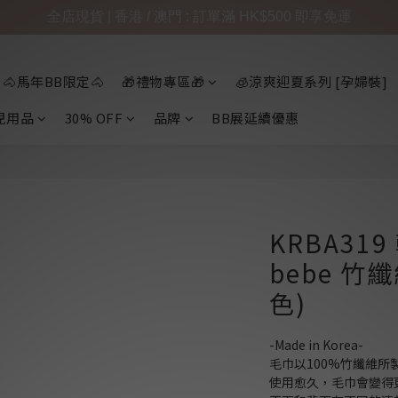
全店現貨 | 香港 / 澳門 : 訂單滿 HK$500 即享免運
🐴馬年BB限定🐴
🎁禮物專區🎁
🧊涼爽迎夏系列 [孕婦裝]
兒用品
30% OFF
品牌
BB展延續優惠
KRBA319
bebe 竹
色)
-Made in Korea-
毛巾以100%竹纖維
使用愈久，毛巾會變得