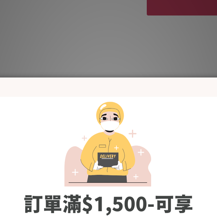
送貨及付款方式
-Made in Korea-
毛巾以100%竹纖維所製，具有柔軟的觸感和極高吸收力。
和背面有不同的清新顏色和設計，讓孩子、爸爸媽媽都擁有充滿幸福的每
毛巾邊以100%棉製造，以精細縫紉處理，照顧每個細節。
[Fabric] 100％竹纖維 (邊框:100%棉)
[Size (in cm)] 85 x 85
有線頭斷開時，請不要拉扯它，而是用剪刀剪掉