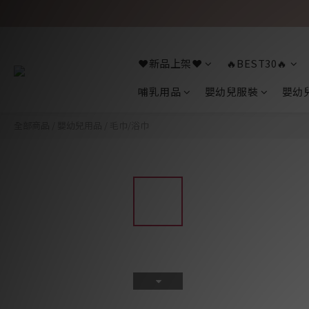
❤️新品上架❤️
🔥BEST30🔥
哺乳用品
嬰幼兒服裝
嬰幼
全部商品
/
嬰幼兒用品
/
毛巾/浴巾