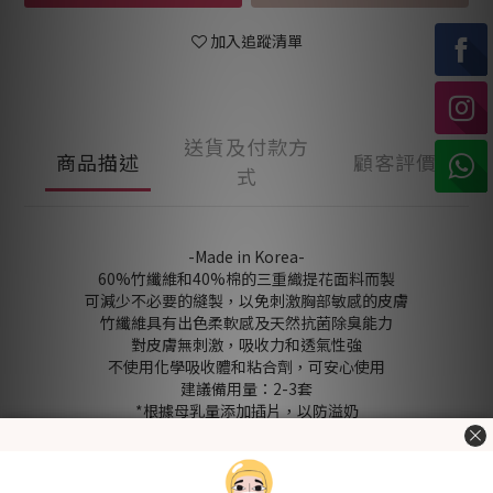
加入追蹤清單
送貨及付款方
商品描述
顧客評價
式
-Made in Korea-
60%竹纖維和40%棉的三重織提花面料而製
可減少不必要的縫製，以免刺激胸部敏感的皮膚
竹纖維具有出色柔軟感及天然抗菌除臭能力
對皮膚無刺激，吸收力和透氣性強
不使用化學吸收體和粘合劑，可安心使用
建議備用量：2-3套
*根據母乳量添加插片，以防溢奶
[Fabric]：60% 竹纖維、40% 棉
[Size]：12.5×12.5cm (墊)