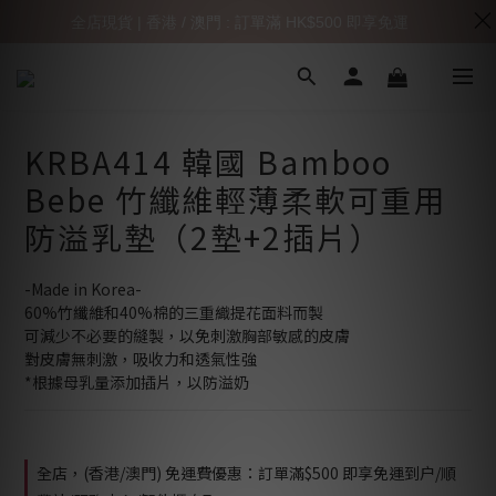
全店現貨 | 香港 / 澳門 : 訂單滿 HK$500 即享免運
KRBA414 韓國 Bamboo
Bebe 竹纖維輕薄柔軟可重用
防溢乳墊（2墊+2插片）
-Made in Korea-
60%竹纖維和40%棉的三重織提花面料而製
可減少不必要的縫製，以免刺激胸部敏感的皮膚
對皮膚無刺激，吸收力和透氣性強
*根據母乳量添加插片，以防溢奶
全店，(香港/澳門) 免運費優惠：訂單滿$500 即享免運到户/順