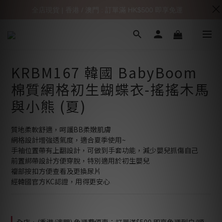
全店現貨 | 香港 / 澳門 : 訂單滿 HK$500 即享免運
KRBM167 韓國 BabyBoom
棉質網格初生蝴蝶衣-搖搖木馬
與小熊 (夏)
質地柔軟舒適，呵護BB柔嫩肌膚
網格設計增強透氣度，適合夏季使用~
手袖位置帶有上翻設計，可做到手套功能，減少嬰兒抓傷自己
前置綁帶設計方便穿脫，特別適用於初生嬰兒
襠部按扣方便查看及更換尿片
經韓國官方KC認證，用得更安心