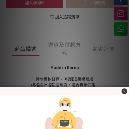
加入購物車
立即購買
加入追蹤清單
送貨及付款方
商品描述
顧客評價
式
Made in Korea
質地柔軟舒適，呵護BB柔嫩肌膚
網格設計增強透氣度，適合夏季使用~
手袖位置帶有上翻設計，可做到手套功能，減少嬰兒抓傷自己
前置綁帶設計方便穿脫，特別適用於初生嬰兒
襠部按扣方便查看及更換尿片
經韓國官方KC認證，用得更安心
[Fabric]
棉
95%, 尼龍 5%