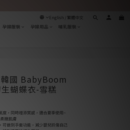
孕婦服裝
孕婦用品
哺乳服裝
立即購買
 韓國 BabyBoom
生蝴蝶衣-雪糕
氣度，同時增添質感，適合夏季使用~
B柔嫩肌膚
，可做到手套功能，減少嬰兒抓傷自己