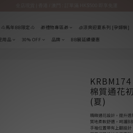
全店現貨 | 香港 / 澳門 : 訂單滿 HK$500 即享免運
🐴馬年BB限定🐴
🎁禮物專區🎁
🧊涼爽迎夏系列 [孕婦裝]
兒用品
30% OFF
品牌
BB展延續優惠
KRBM174
棉質通花初
(夏)
精緻通花設計，提升透
質地柔軟舒適，呵護B
手袖位置帶有上翻設計