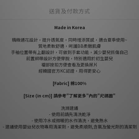
送貨及付款方式
Made in Korea
精緻通花設計，提升透氣度，同時增添質感，適合夏季使用~
質地柔軟舒適，呵護BB柔嫩肌膚
手袖位置帶有上翻設計，可做到手套功能，減少嬰兒抓傷自己
前置綁帶設計方便穿脫，特別適用於初生嬰兒
襠部按扣方便查看及更換尿片
經韓國官方KC認證，用得更安心
[Fabric]
棉
100%
[Size (in cm)] 請參考"了解更多"內的"尺碼圖"
洗滌建議
- 使用前請先清洗乾淨
- 使用冷水或微暖的水作清洗，避免熱水
- 建議使用嬰幼兒衣物專用清潔劑，避免柔順劑,含氯及螢光劑的清潔劑