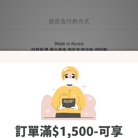
送貨及付款方式
Made in Korea
材質輕薄 適合夏季 穿起來很涼爽 很舒服
瑜伽托腹腰圍設計 呵護肚子不緊崩
寬鬆的版型 不會太緊 有足夠的空間遮蓋腫脹的下半身
令腿部線條看起來更纖細
Models' Height # 168cm