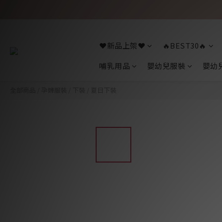
❤️新品上架❤️
🔥BEST30🔥
哺乳用品
嬰幼兒服裝
嬰幼
全部商品
/
孕婦服裝
/
下裝
/
夏日下裝