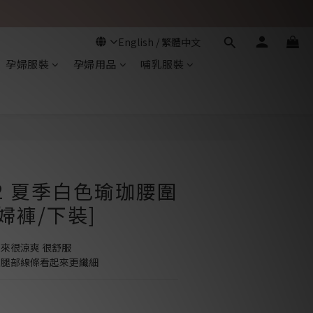
孕婦服裝
孕婦用品
哺乳服裝
立即購買
72 夏季白色瑜珈腰圍
婦褲/下裝]
起來很涼爽 很舒服
令腿部線條看起來更纖細