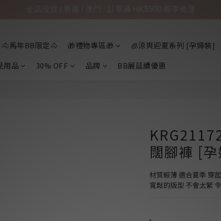
全店現貨 | 香港 / 澳門 : 訂單滿 HK$500 即享免運
🐴馬年BB限定🐴
🎁禮物專區🎁
🧊涼爽迎夏系列 [孕婦裝]
兒用品
30% OFF
品牌
BB展延續優惠
KRG211
闊腳褲 [孕
材質輕薄 適合夏季 穿
寬鬆的版型 不會太緊 