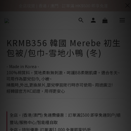
全店現貨 | 香港 / 澳門 : 訂單滿 HK$500 即享免運
KRMB356 韓國 Merebe 初生
包被/包巾-雪地小鴨 (冬)
- Made in Korea -
100%棉質料，質地柔軟無刺激，呵護BB柔嫩肌膚。適合冬天~
可用作為嬰兒包巾, 小被~
掃風時,外出,更換尿片,嬰兒學習爬行時亦可使用~ 用途廣泛! 
經韓國官方KC認證，用得更安心
全店，(香港/澳門) 免運費優惠：訂單滿$500 即享免運到户/順
豐站/服務中心/智能櫃自取
全店，特別優惠: 訂單滿$1,000 全單即享95折