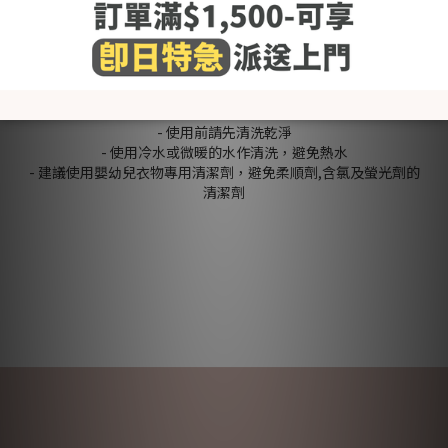
[Style] 可愛
[Color] 雪地小鴨 Snow Gwak Gwak
[Size (in cm)] 請參考"了解更多"內的"尺碼圖"
＊包含：包被x1
洗滌建議
- 使用前請先清洗乾淨
- 使用冷水或微暖的水作清洗，避免熱水
- 建議使用嬰幼兒衣物專用清潔劑，避免柔順劑,含氯及螢光劑的
清潔劑