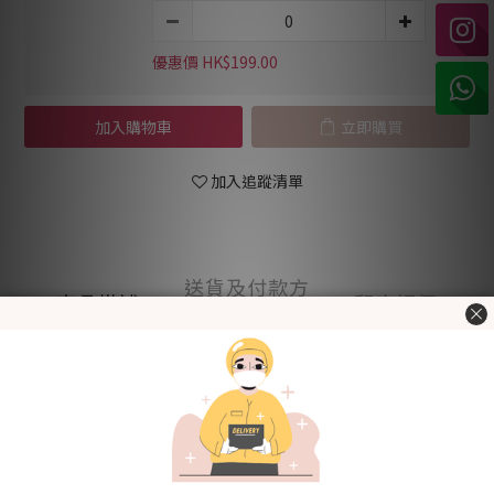
優惠價 HK$199.00
加入購物車
立即購買
加入追蹤清單
送貨及付款方
商品描述
顧客評價
式
- Made in Korea -
100%棉質料，質地柔軟無刺激，呵護BB柔嫩肌膚，適合冬天~
可用作為嬰兒包巾, 小被~
掃風時,外出,更換尿片,嬰兒學習爬行時亦可使用~ 用途廣泛!
經韓國官方KC認證，用得更安心
[Fabric] 棉