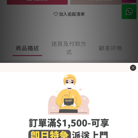
加入追蹤清單
送貨及付款方
商品描述
顧客評價
式
- Made in Korea -
100%棉質料，質地柔軟無刺激，呵護BB柔嫩肌膚。適合冬天使
用~
寶寶睡覺時會不經意地踢掉被子，Merebe 嬰兒睡眠防踢背心可為
寶寶保暖不受涼～
防踢背心長55cm, 適合初生至24個月大的嬰兒穿著
前按扣設計方便穿脫
經韓國官方KC認證，用得更安心
[Fabric] 棉
[Style] 基本
[Color] 金黃小薯餅 Hash Brown
[Size (in cm)] 請參考"了解更多"內的"尺碼圖"