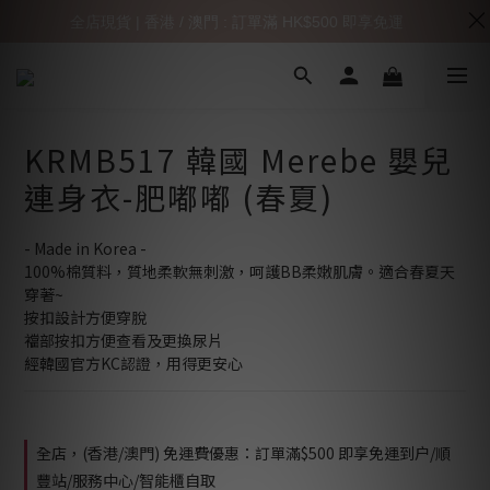
全店現貨 | 香港 / 澳門 : 訂單滿 HK$500 即享免運
KRMB517 韓國 Merebe 嬰兒
連身衣-肥嘟嘟 (春夏)
- Made in Korea -
100%棉質料，質地柔軟無刺激，呵護BB柔嫩肌膚。適合春夏天
穿著~
按扣設計方便穿脫
襠部按扣方便查看及更換尿片
經韓國官方KC認證，用得更安心
全店，(香港/澳門) 免運費優惠：訂單滿$500 即享免運到户/順
豐站/服務中心/智能櫃自取