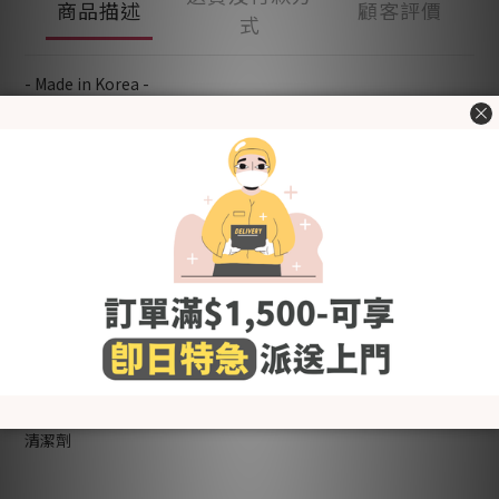
商品描述
顧客評價
式
- Made in Korea -
100%棉質料，質地柔軟無刺激，呵護BB柔嫩肌膚。適合春夏天
穿著~
按扣設計方便穿脫
襠部按扣方便查看及更換尿片
經韓國官方KC認證，用得更安心
[Fabric] 棉
[Style] 基本&可愛
[Color] 肥嘟嘟 Chubby Kitty
[Size (in cm)] 70 / 80 (請參考"了解更多"內的"尺碼圖")
＊包含：連身衣x1
洗滌建議
- 使用前請先清洗乾淨
- 使用冷水或微暖的水作清洗，避免熱水
- 建議使用嬰幼兒衣物專用清潔劑，避免柔順劑,含氯及螢光劑的
清潔劑