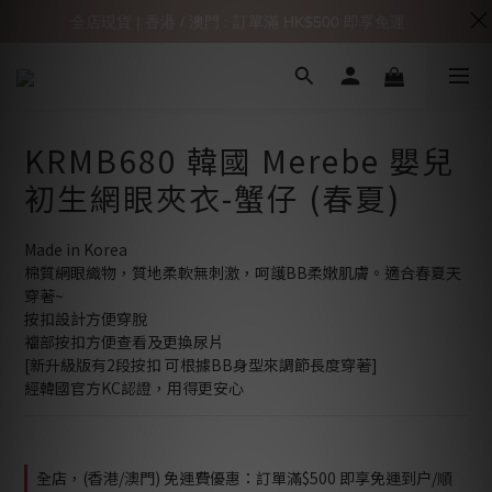
全店現貨 | 香港 / 澳門 : 訂單滿 HK$500 即享免運
KRMB680 韓國 Merebe 嬰兒
初生網眼夾衣-蟹仔 (春夏)
Made in Korea
棉質網眼織物，質地柔軟無刺激，呵護BB柔嫩肌膚。適合春夏天
穿著~
按扣設計方便穿脫
襠部按扣方便查看及更換尿片
[新升級版有2段按扣 可根據BB身型來調節長度穿著]
經韓國官方KC認證，用得更安心
全店，(香港/澳門) 免運費優惠：訂單滿$500 即享免運到户/順