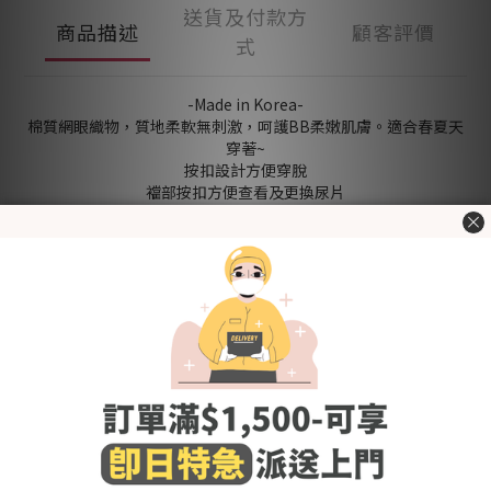
送貨及付款方
商品描述
顧客評價
式
-Made in Korea-
棉質網眼織物，質地柔軟無刺激，呵護BB柔嫩肌膚。適合春夏天
穿著~
按扣設計方便穿脫
襠部按扣方便查看及更換尿片
[新升級版有2段按扣 可根據BB身型來調節長度穿著]
經韓國官方KC認證，用得更安心
[Fabric] 97% 棉 3% 尼龍
[Size (in cm)] 請參考"了解更多"內的"尺碼圖"
＊包含：夾衣x1
洗滌建議
- 使用前請先清洗乾淨
- 使用冷水或微暖的水作清洗，避免熱水
- 建議使用嬰幼兒衣物專用清潔劑，避免柔順劑,含氯及螢光劑的
清潔劑