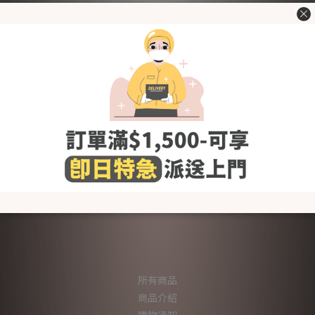
全部尺碼襪底均配有可愛防滑 Logo，幫助減少跣腳，BB 行路、
跑跳都更穩陣安心
採用 100% 非螢光布料，不含螢光增白劑，溫和親膚適合，敏感
肌及小朋友嬌嫩肌膚穿著
韓國 KC 安全認證
洗滌建議
- 使用前請先清洗乾淨
- 使用冷水或微暖的水作清洗，避免熱水
- 建議使用嬰幼兒衣物專用清潔劑，避免柔順劑,含氯及螢光劑的
清潔劑
所有商品
商品介紹