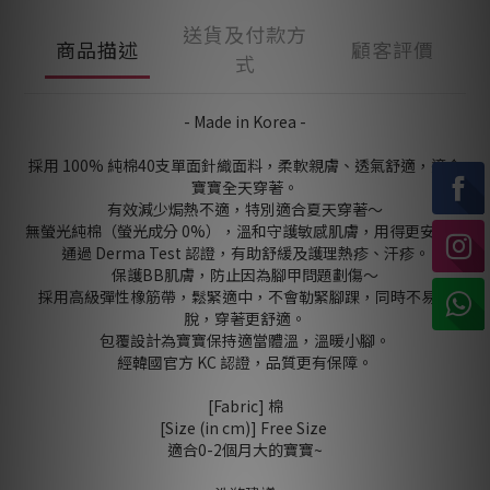
送貨及付款方
商品描述
顧客評價
式
- Made in Korea -
採用 100% 純棉40支單面針織面料，柔軟親膚、透氣舒適，適合
寶寶全天穿著。
有效減少焗熱不適，特別適合夏天穿著～
無螢光純棉（螢光成分 0%），溫和守護敏感肌膚，用得更安心。
通過 Derma Test 認證，有助舒緩及護理熱疹、汗疹。
保護BB肌膚，防止因為腳甲問題劃傷～
採用高級彈性橡筋帶，鬆緊適中，不會勒緊腳踝，同時不易鬆
脫，穿著更舒適。
包覆設計為寶寶保持適當體溫，溫暖小腳。
經韓國官方 KC 認證，品質更有保障。
[Fabric] 棉
[Size (in cm)] Free Size
適合0-2個月大的寶寶~