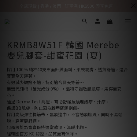
全店現貨 | 香港 / 澳門 : 訂單滿 HK$500 即享免運
KRMB8W51F 韓國 Merebe
嬰兒腳套-甜蜜花園 (夏)
採用 100% 純棉40支單面針織面料，柔軟親膚、透氣舒適，適合
寶寶全天穿著。
有效減少焗熱不適，特別適合夏天穿著～
無螢光純棉（螢光成分 0%），溫和守護敏感肌膚，用得更安
心。 
通過 Derma Test 認證，有助舒緩及護理熱疹、汗疹。
保護BB肌膚，防止因為腳甲問題劃傷~
採用高級彈性橡筋帶，鬆緊適中，不會勒緊腳踝，同時不易鬆
脫，穿著更舒適。 
包覆設計為寶寶保持適當體溫，溫暖小腳。 
經韓國官方 KC 認證，品質更有保障。