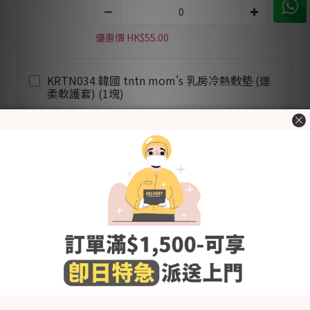
優惠價 HK$55.00
KRTN034 韓國 tntn mom's 乳房冷熱敷墊 (連
柔軟護套) (1塊)
優惠價 HK$119.00
加入購物車
立即購買
加入追蹤清單
送貨及付款方
商品描述
顧客評價
式